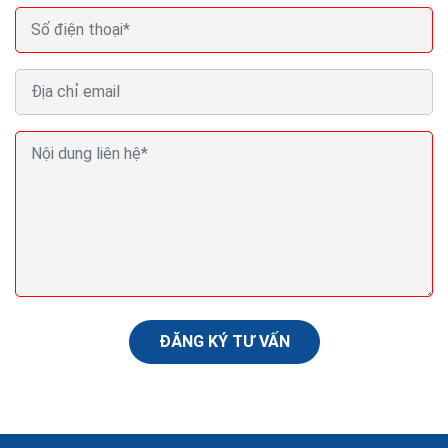
Thiết kế website bán cây cảnh Seo Quảng cáo
Marketing ra đơn 100%
Website bán cây cảnh còn được xem như một phòng
trưng bày,một phòng triển lãm nghệ thuật,để người
xem có thể tham khảo và cảm nhận qua cách giới
thiệu...
ĐĂNG KÝ TƯ VẤN