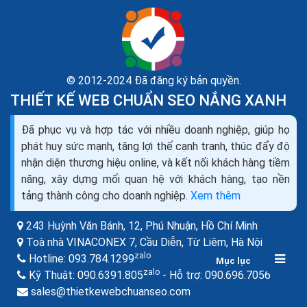
© 2012-2024 Đã đăng ký bản quyền.
THIẾT KẾ WEB CHUẨN SEO NẮNG XANH
Đã phục vụ và hợp tác với nhiều doanh nghiệp, giúp họ
Thiết kế website bán máy đếm tiền seo quảng cáo
phát huy sức mạnh, tăng lợi thế cạnh tranh, thúc đẩy độ
marketing ra đơn 100%
nhận diện thương hiệu online, và kết nối khách hàng tiềm
Bạn đang cần tìm hiểu về thiết kế web bán máy đếm
năng, xây dựng mối quan hệ với khách hàng, tạo nền
tiền như thế nào cho chuyên nghiệp, để mang lại hiệu
tảng thành công cho doanh nghiệp.
Xem thêm
quả kinh doanh cao nhất trong thời buổi kinh doanh...
243 Huỳnh Văn Bánh, 12, Phú Nhuận,
Hồ Chí Minh
Toà nhà VINACONEX 7, Cầu Diễn, Từ Liêm,
Hà Nội
zalo
Hotline:
093.784.1299
Mục lục
zalo
zalo
Kỹ Thuật:
090.6391.805
- Hỗ trợ:
090.696.7056
sales@thietkewebchuanseo.com