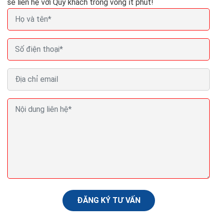
sẽ liên hệ với Quý khách trong vòng ít phút!
Thiết kế website bán cây cảnh Seo Quảng cáo
Marketing ra đơn 100%
Website bán cây cảnh còn được xem như một phòng
trưng bày,một phòng triển lãm nghệ thuật,để người
xem có thể tham khảo và cảm nhận qua cách giới
thiệu...
ĐĂNG KÝ TƯ VẤN