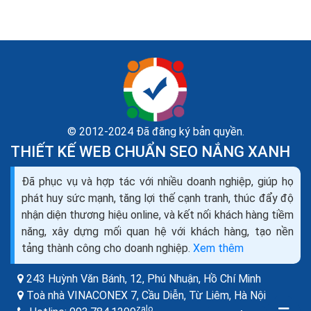
© 2012-2024 Đã đăng ký bản quyền.
THIẾT KẾ WEB CHUẨN SEO NẮNG XANH
Đã phục vụ và hợp tác với nhiều doanh nghiệp, giúp họ
Thiết kế website bán máy đếm tiền seo quảng cáo
phát huy sức mạnh, tăng lợi thế cạnh tranh, thúc đẩy độ
marketing ra đơn 100%
nhận diện thương hiệu online, và kết nối khách hàng tiềm
Bạn đang cần tìm hiểu về thiết kế web bán máy đếm
năng, xây dựng mối quan hệ với khách hàng, tạo nền
tiền như thế nào cho chuyên nghiệp, để mang lại hiệu
tảng thành công cho doanh nghiệp.
Xem thêm
quả kinh doanh cao nhất trong thời buổi kinh doanh...
243 Huỳnh Văn Bánh, 12, Phú Nhuận,
Hồ Chí Minh
Toà nhà VINACONEX 7, Cầu Diễn, Từ Liêm,
Hà Nội
zalo