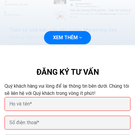
Thiết kế web bán giấy dán tường Marketing Seo
Quảng cáo ra đơn 100%
XEM THÊM
Trong thời đại công nghệ 4.0 việc marketing hay tiếp
cận với khách hàng sẽ trở nên dễ dàng và nhanh chóng
hơn, bạn chỉ cần thiết kế một trang web và tiến...
ĐĂNG KÝ TƯ VẤN
Quý khách hàng vui lòng để lại thông tin bên dưới. Chúng tôi
sẽ liên hệ với Quý khách trong vòng ít phút!