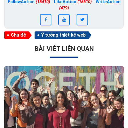
FollowAction
(15410)
-
LikeAction
(15610)
-
WriteAction
(479)
Chủ đề
Ý tưởng thiết kế web
BÀI VIẾT LIÊN QUAN