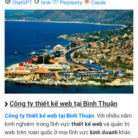
ChatGPT
Grok
Perplexity
Claude
Công ty thiết kế web tại Bình Thuận
Công ty thiết kế web tại Bình Thuận
. Với nhiều năm
kinh nghiệm trong lĩnh vực
thiết kế web
và quản trị
web trên toàn quốc ở mọi lĩnh vực
kinh doanh
khác