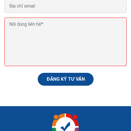
Thiết kế website bán cây cảnh Seo Quảng cáo
Marketing ra đơn 100%
Website bán cây cảnh còn được xem như một phòng
trưng bày,một phòng triển lãm nghệ thuật,để người
xem có thể tham khảo và cảm nhận qua cách giới
thiệu...
ĐĂNG KÝ TƯ VẤN