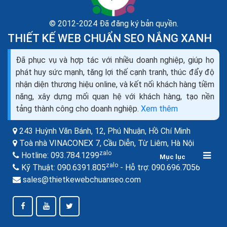
© 2012-2024 Đã đăng ký bản quyền.
THIẾT KẾ WEB CHUẨN SEO NẮNG XANH
Đã phục vụ và hợp tác với nhiều doanh nghiệp, giúp họ
Thiết kế website bán máy đếm tiền seo quảng cáo
phát huy sức mạnh, tăng lợi thế cạnh tranh, thúc đẩy độ
marketing ra đơn 100%
nhận diện thương hiệu online, và kết nối khách hàng tiềm
Bạn đang cần tìm hiểu về thiết kế web bán máy đếm
năng, xây dựng mối quan hệ với khách hàng, tạo nền
tiền như thế nào cho chuyên nghiệp, để mang lại hiệu
tảng thành công cho doanh nghiệp.
Xem thêm
quả kinh doanh cao nhất trong thời buổi kinh doanh...
243 Huỳnh Văn Bánh, 12, Phú Nhuận,
Hồ Chí Minh
Toà nhà VINACONEX 7, Cầu Diễn, Từ Liêm,
Hà Nội
zalo
Hotline:
093.784.1299
Mục lục
zalo
zalo
Kỹ Thuật:
090.6391.805
- Hỗ trợ:
090.696.7056
sales@thietkewebchuanseo.com