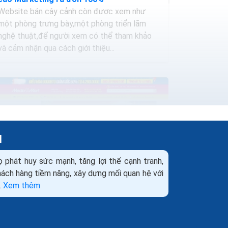
Website bán cây cảnh còn được xem như
một phòng trưng bày,một phòng triển lãm
nghệ thuật,để người xem có thể tham khảo
và cảm nhận qua cách giới thiệu...
H
ọ phát huy sức mạnh, tăng lợi thế cạnh tranh,
khách hàng tiềm năng, xây dựng mối quan hệ với
.
Xem thêm
Thiết kế web bán máy lạnh điều hòa
Marketing+Seo+Quảng cáo ra đơn