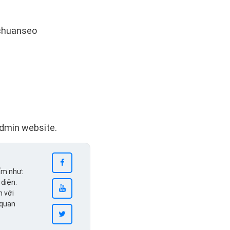
bchuanseo
Admin website.
ẩm như:
 diện.
n với
 quan