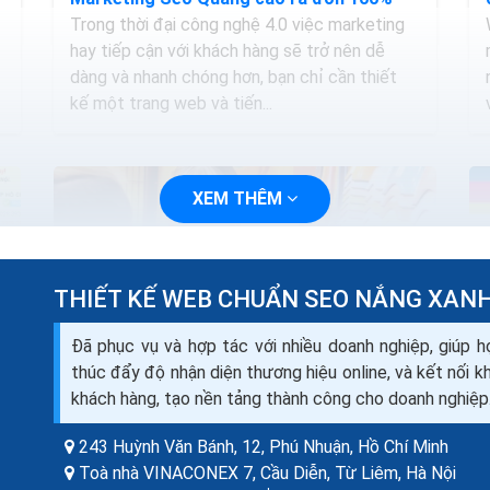
Trong thời đại công nghệ 4.0 việc marketing
hay tiếp cận với khách hàng sẽ trở nên dễ
dàng và nhanh chóng hơn, bạn chỉ cần thiết
kế một trang web và tiến...
XEM THÊM
THIẾT KẾ WEB CHUẨN SEO NẮNG XAN
Đã phục vụ và hợp tác với nhiều doanh nghiệp, giúp h
thúc đẩy độ nhận diện thương hiệu online, và kết nối 
khách hàng, tạo nền tảng thành công cho doanh nghiệp
243 Huỳnh Văn Bánh, 12, Phú Nhuận,
Hồ Chí Minh
Thiết kế website shop bán đồ thú cưng
Toà nhà VINACONEX 7, Cầu Diễn, Từ Liêm,
Hà Nội
seo quảng cáo ra đơn 100%