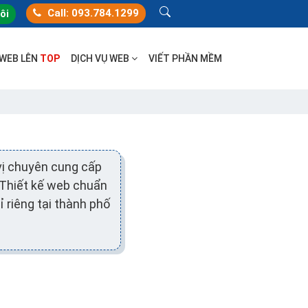
Call: 093.784.1299
tôi
 WEB LÊN
TOP
DỊCH VỤ WEB
VIẾT PHẦN MỀM
vị chuyên cung cấp
 Thiết kế web chuẩn
 riêng tại thành phố