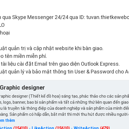
ến qua Skype Messenger 24/24 qua ID: tuvan.thietkewe
LO
thoại
ật quản trị và cập nhật website khi bàn giao.
eo tên miền miễn phí.
i liệu cài đặt Email trên giao diện Outlook Express.
ật quản lý và bảo mật thông tin User & Password cho 
Graphic designer
aphic designer (Thiết kế đồ họa) sáng tạo, phác thảo cho các sản ph
, logo, banner, bao bì sản phẩm và tất cả những thứ liên quan đến giao
u là truyền tải thông điệp của doanh nghiệp và sản phẩm của mình đế
hàng. Sản phẩm có hấp dẫn, bắt mắt thì mới thu hút được nhiều người
em thêm
Action
(15410)
-
LikeAction
(15610)
-
WriteAction
(479)