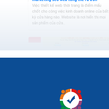
Việc thiết kế web thời trang là điểm mấu
chốt cho công việc kinh doanh online của bất
kỳ cửa hàng nào. Website là nơi hiển thị mọi
sản phẩm của cửa...
Thiết kế website bán máy đếm tiền seo
quảng cáo marketing ra đơn 100%