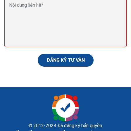
Thiết kế website bán cây cảnh Seo Quảng cáo
Marketing ra đơn 100%
Website bán cây cảnh còn được xem như một phòng
trưng bày,một phòng triển lãm nghệ thuật,để người
xem có thể tham khảo và cảm nhận qua cách giới
thiệu...
ĐĂNG KÝ TƯ VẤN
© 2012-2024 Đã đăng ký bản quyền.