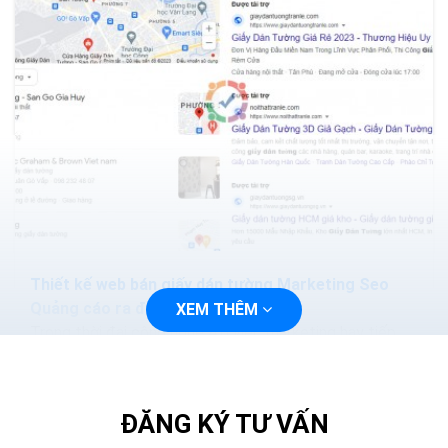
Thiết kế web bán giấy dán tường Marketing Seo
Quảng cáo ra đơn 100%
XEM THÊM
Trong thời đại công nghệ 4.0 việc marketing hay tiếp
cận với khách hàng sẽ trở nên dễ dàng và nhanh chóng
hơn, bạn chỉ cần thiết kế một trang web và tiến...
ĐĂNG KÝ TƯ VẤN