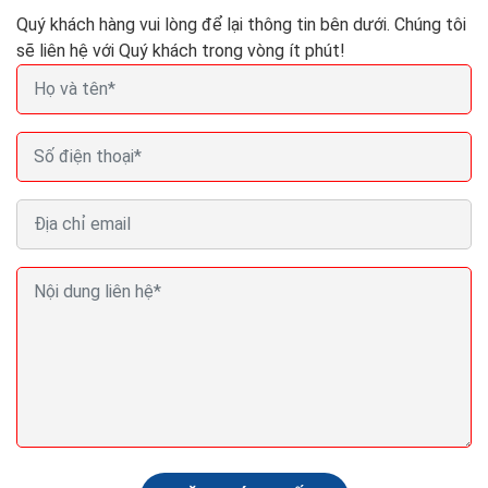
Quý khách hàng vui lòng để lại thông tin bên dưới. Chúng tôi
sẽ liên hệ với Quý khách trong vòng ít phút!
Thiết kế website bán cây cảnh Seo Quảng cáo
Marketing ra đơn 100%
Website bán cây cảnh còn được xem như một phòng
trưng bày,một phòng triển lãm nghệ thuật,để người
xem có thể tham khảo và cảm nhận qua cách giới
thiệu...