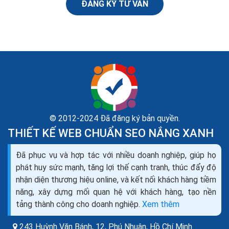
ĐĂNG KÝ TƯ VẤN
© 2012-2024 Đã đăng ký bản quyền.
THIẾT KẾ WEB CHUẨN SEO NẮNG XANH
Đã phục vụ và hợp tác với nhiều doanh nghiệp, giúp họ
Thiết kế website bán máy đếm tiền seo quảng cáo
phát huy sức mạnh, tăng lợi thế cạnh tranh, thúc đẩy độ
marketing ra đơn 100%
nhận diện thương hiệu online, và kết nối khách hàng tiềm
Bạn đang cần tìm hiểu về thiết kế web bán máy đếm
năng, xây dựng mối quan hệ với khách hàng, tạo nền
tiền như thế nào cho chuyên nghiệp, để mang lại hiệu
tảng thành công cho doanh nghiệp.
Xem thêm
quả kinh doanh cao nhất trong thời buổi kinh doanh...
243 Huỳnh Văn Bánh, 12, Phú Nhuận,
Hồ Chí Minh