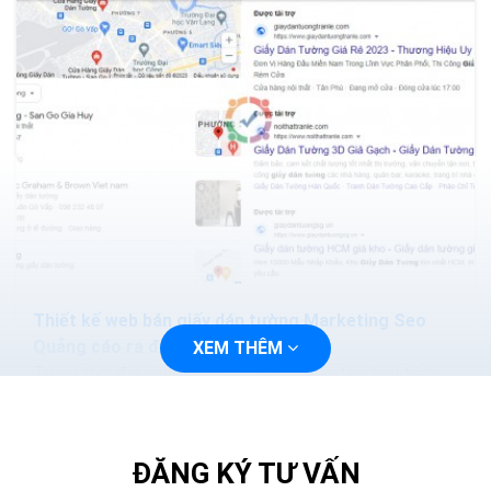
Thiết kế web bán giấy dán tường Marketing Seo
Quảng cáo ra đơn 100%
XEM THÊM
Trong thời đại công nghệ 4.0 việc marketing hay tiếp
cận với khách hàng sẽ trở nên dễ dàng và nhanh chóng
hơn, bạn chỉ cần thiết kế một trang web và tiến...
ĐĂNG KÝ TƯ VẤN