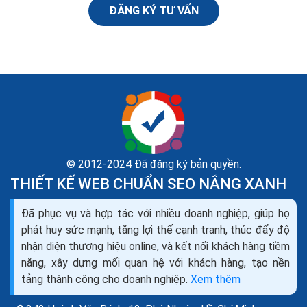
ĐĂNG KÝ TƯ VẤN
© 2012-2024 Đã đăng ký bản quyền.
THIẾT KẾ WEB CHUẨN SEO NẮNG XANH
Đã phục vụ và hợp tác với nhiều doanh nghiệp, giúp họ
Thiết kế website bán máy đếm tiền seo quảng cáo
phát huy sức mạnh, tăng lợi thế cạnh tranh, thúc đẩy độ
marketing ra đơn 100%
nhận diện thương hiệu online, và kết nối khách hàng tiềm
Bạn đang cần tìm hiểu về thiết kế web bán máy đếm
năng, xây dựng mối quan hệ với khách hàng, tạo nền
tiền như thế nào cho chuyên nghiệp, để mang lại hiệu
tảng thành công cho doanh nghiệp.
Xem thêm
quả kinh doanh cao nhất trong thời buổi kinh doanh...