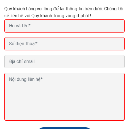
Quý khách hàng vui lòng để lại thông tin bên dưới. Chúng tôi
sẽ liên hệ với Quý khách trong vòng ít phút!
Thiết kế website bán cây cảnh Seo Quảng cáo
Marketing ra đơn 100%
Website bán cây cảnh còn được xem như một phòng
trưng bày,một phòng triển lãm nghệ thuật,để người
xem có thể tham khảo và cảm nhận qua cách giới
thiệu...