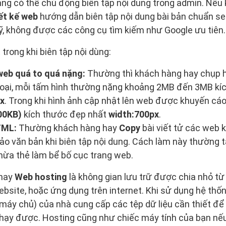
àng có thể chủ động biên tập nội dung trong admin. Nế
ết kế web
hướng dẫn biên tập nội dung bài bản chuẩn se
, không được các công cụ tìm kiếm như Google ưu tiên.
trong khi biên tập nội dùng:
 web quá to quá nặng:
Thường thì khách hàng hay chụp 
hoại, mỗi tấm hình thường nặng khoảng 2MB đến 3MB kí
x
. Trong khi hình ảnh cập nhật lên web được khuyến cá
00KB)
kích thước đẹp nhất
width:700px
.
TML:
Thường khách hàng hay
Copy
bài viết tử các web
hảo văn bản khi biên tập nội dung. Cách làm này thường 
hừa thẻ làm bể bố cục trang web.
 hay
Web hosting
là không gian lưu trữ được chia nhỏ từ
website, hoặc ứng dụng trên internet. Khi sử dụng hệ thố
à máy chủ) của nhà cung cấp các tệp dữ liệu cần thiết đ
chạy được. Hosting cũng như chiếc máy tính của bạn nế