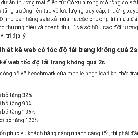
c dự án thương mại điện tử: Có xu hướng mở rộng cơ sở 
u tăng trưởng liên tục về lưu lượng truy cập, thường xuy
D như bán hàng sale xả mùa hè, các chương trình ưu đãi
g thương hiệu và doanh thu,...) và sở hữu các đối tượn
 trí địa lý.
thiết kế web có tốc độ tải trang không quá 2s
t kế web tốc độ tải trang không quá 2s
 công bố về benchmark của mobile page load khi thời tran
ời bỏ tăng 32%
ời bỏ tăng 90%
ời bỏ tăng 106%
rời bỏ tăng 123%
n phục vụ khách hàng càng nhanh càng tốt, thì phải đả