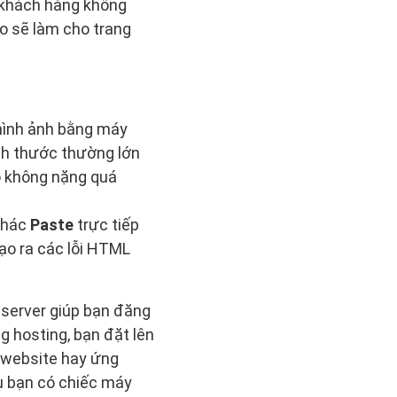
u khách hàng không
o sẽ làm cho trang
hình ảnh bằng máy
ch thước thường lớn
o không nặng quá
 khác
Paste
trực tiếp
tạo ra các lỗi HTML
 server giúp bạn đăng
ng hosting, bạn đặt lên
ể website hay ứng
u bạn có chiếc máy