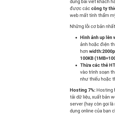
dung bài viết khách h
được các
công ty thi
web mất tính thẩm mỹ
Những lỗi cơ bản nhất 
Hình ảnh up lên
ảnh hoặc điện t
hơn
width:2000p
100KB (1MB=10
Thừa các thẻ H
vào trình soạn t
như thiếu hoặc t
Hosting 7%:
Hosting
tải dữ liệu, xuất bản 
server (hay còn gọi l
dụng online của bạn 