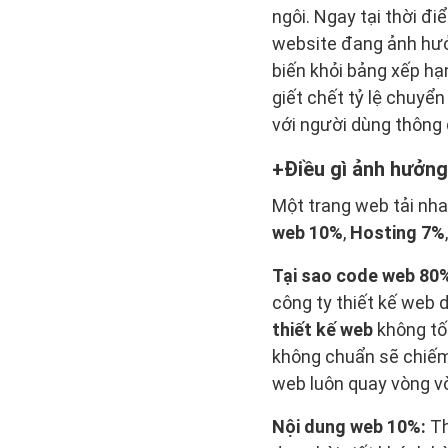
ngôi. Ngay tại thời đ
website đang ảnh hưở
biến khỏi bảng xếp hạn
giết chết tỷ lệ chuyể
với người dùng thông 
Điều gì ảnh hưởng
Một trang web tải nh
web 10%
,
Hosting 7%
Tại sao code web 80
công ty thiết kế web 
thiết kế web
không tốt
không chuẩn sẽ chiếm
web luôn quay vòng v
Nội dung web 10%:
Th