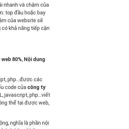
 tải nhanh và chậm của
m: top đầu hoặc bay
chậm của website sẽ
g có khả năng tiếp cận
 web 80%
,
Nội dung
pt, php...được các
Nếu code của
công ty
javascript, php...viết
ông thể tại được web,
ộng, nghĩa là phần nội