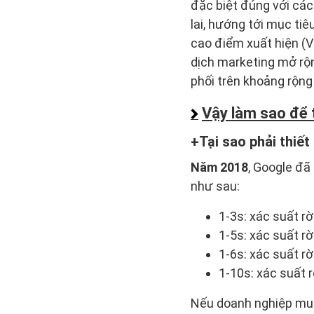
đặc biệt đúng với cá
lai, hướng tới mục tiê
cao điểm xuất hiện (V
dịch marketing mở rộn
phối trên khoảng rộng vị
Vậy làm sao để 
Tại sao phải thiế
Năm 2018
, Google đã
như sau:
1-3s: xác suất r
1-5s: xác suất r
1-6s: xác suất r
1-10s: xác suất 
Nếu doanh nghiệp muố