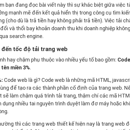
iểm bạn đang đọc bài viết này thì sự khác biệt giữa việc
ng mạnh mẽ đến kết quả hiển thị trong công cụ tìm kiế
g (cho dù là trả tiền hay không phải trả tiền). Việc tải 
n đổi và thổi bay khoản doanh thu khi doanh nghiệp khôn
qua search engine.
 đến tốc độ tải trang web
anh hay chậm phụ thuộc vào nhiều yếu tố bao gồm:
Code
,
tên miền 3%
.
%:
Code web là gì? Code web là những mã HTML, javascri
dùng để tạo ra các thành phần cố định của trang web. 
 sẽ làm chậm quá trình tải trang, thậm chí các mã HTML, 
 dụng nhiều tai nguyên trình duyệt làm đơ máy hoặc kh
òng.
ường thì các trang web thiết kế hiện nay là trang web đ