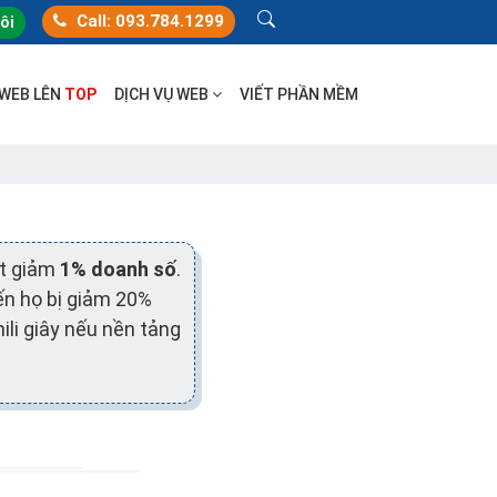
Call: 093.784.1299
tôi
 WEB LÊN
TOP
DỊCH VỤ WEB
VIẾT PHẦN MỀM
ụt giảm
1% doanh số
.
iến họ bị giảm 20%
ili giây nếu nền tảng