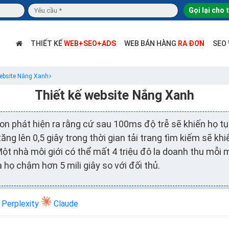
Gọi lại cho 
THIẾT KẾ
WEB+SEO+ADS
WEB BÁN HÀNG
RA ĐƠN
SEO
website Nắng Xanh
Thiết kế website Nắng Xanh
on phát hiện ra rằng cứ sau 100ms độ trễ sẽ khiến họ t
ăng lên 0,5 giây trong thời gian tải trang tìm kiếm sẽ kh
Một nhà môi giới có thể mất 4 triệu đô la doanh thu mỗi m
 họ chậm hơn 5 mili giây so với đối thủ.
Perplexity
Claude