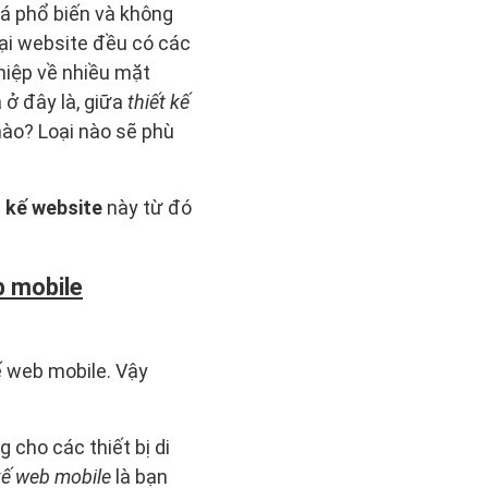
khá phổ biến và không
oại website đều có các
hiệp về nhiều mặt
 ở đây là, giữa
thiết kế
 nào? Loại nào sẽ phù
t kế website
này từ đó
b mobile
ế web mobile. Vậy
 cho các thiết bị di
 kế web mobile
là bạn