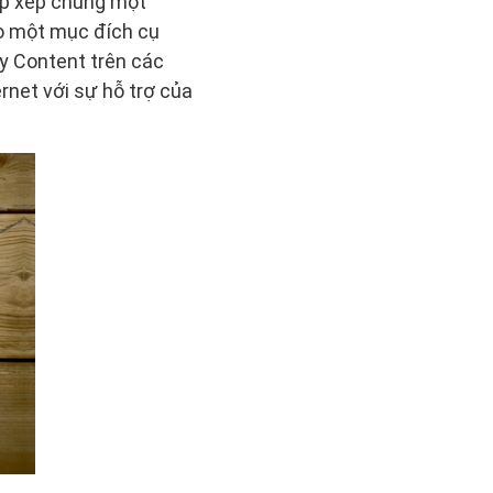
sắp xếp chúng một
ho một mục đích cụ
ày Content trên các
rnet với sự hỗ trợ của