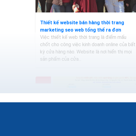
Thiết kế website bán hàng thời trang
marketing seo web tổng thể ra đơn
Việc thiết kế web thời trang là điểm mấu
chốt cho công việc kinh doanh online của bất
kỳ cửa hàng nào. Website là nơi hiển thị mọi
sản phẩm của cửa...