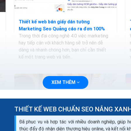
Thiết kế web bán giấy dán tường
Marketing Seo Quảng cáo ra đơn 100%
Trong thời đại công nghệ 4.0 việc marketing
hay tiếp cận với khách hàng sẽ trở nên dễ
dàng và nhanh chóng hơn, bạn chỉ cần thiết
kế một trang web và tiến...
XEM THÊM
THIẾT KẾ WEB CHUẨN SEO NẮNG XAN
Đã phục vụ và hợp tác với nhiều doanh nghiệp, giúp h
thúc đẩy độ nhận diện thương hiệu online, và kết nối 