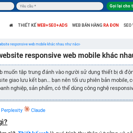
Gọi lại cho 
THIẾT KẾ
WEB+SEO+ADS
WEB BÁN HÀNG
RA ĐƠN
SEO
website responsive web mobile khác nhau như nào
 website responsive web mobile khác nha
eb muốn tập trung đánh vào người sử dụng thiết bị di độ
ite giao lưu kết bạn… bạn nên tối ưu phiên bản mobile, c
oanh nghiệp, sản phẩm, có thể dùng công nghệ responsiv
Perplexity
Claude
gì?