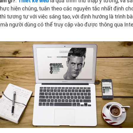
làm gì?
.
Thiết kế web
là quá trình thu thập ý tưởng, và 
thực hiện chúng, tuân theo các nguyên tắc nhất định c
thì tương tự với việc sáng tạo, với định hướng là trình b
 mà người dùng có thể truy cập vào được thông qua Inte