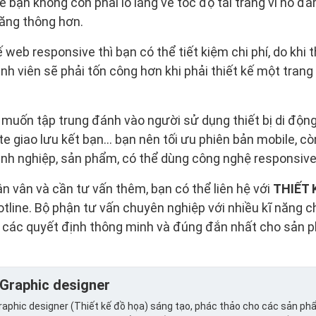
e bạn không còn phải lo lắng về tốc độ tải trang vì nó đ
băng thông hơn.
ế web responsive thì bạn có thể tiết kiệm chi phí, do khi 
rình viên sẽ phải tốn công hơn khi phải thiết kế một trang
 muốn tập trung đánh vào người sử dụng thiết bị di độn
e giao lưu kết bạn… bạn nên tối ưu phiên bản mobile, còn
anh nghiệp, sản phẩm, có thể dùng công nghệ responsive
 vân và cần tư vấn thêm, bạn có thể liên hệ với
THIẾT 
otline. Bộ phận tư vấn chuyên nghiệp với nhiều kĩ năng
ra các quyết định thông minh và đúng đắn nhất cho sản
Graphic designer
aphic designer (Thiết kế đồ họa) sáng tạo, phác thảo cho các sản ph