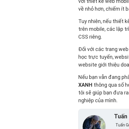
với thiết kế web mobil
về nhỏ hơn, chiếm ít 
Tuy nhiên, nếu thiết k
trên mobile, các lập t
CSS riêng.
Đối với các trang web
học trực tuyến, websit
website giới thiệu do
Nếu bạn vẫn đang phân
XANH
thông qua số h
tôi sẽ giúp bạn đưa 
nghiệp của mình.
Tuấn 
Tuấn Gr