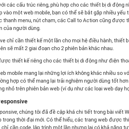
ới các cấu trúc riêng, phù hợp cho các thiết bị di động 
ập vào một web mobile, bạn có thể sẽ bắt gặp nhiều yếu t
 thanh menu, nút chạm, các Call to Action cũng được th
m của người dùng.
 chỉ cần thiết kế một lần cho mọi hệ điều hành, thiết bị
viên sẽ mất 2 giai đoạn cho 2 phiên bản khác nhau.
ược thiết kế riêng cho các thiết bị di động như điện tho
web mobile mang lại những lợi ích không khác nhiều so v
ờng hợp có thể mang lại trải nghiệm người dùng tốt hơn
ăng nhỏ trên phiên bản web (ví dụ như các loại web dạy h
responsive
sponsive
, chúng tôi đã đề cập khá chi tiết trong bài viết
 trong thời đại mới. Có thể hiểu, các trang web được th
 chỉ cần code, lập trình một lần nhưng lại có khả năng t