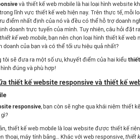
ponsive
và thiết kế web mobile là hai loại hình website 
rong lĩnh vực thiết kế web hiện nay. Trên thực tế, mỗi l
u điểm nhất định của nó và đều có thể hỗ trợ doanh ng
inh doanh trực tuyến của mình. Tuy nhiên, câu hỏi đặt ra
thiết kế web mobile
, bạn nên chọn loại hình thiết kế web
h doanh của bạn và có thể tối ưu hiệu quả nhất?
g tôi sẽ đưa ra một số ưu, khuyết điểm của hai kiểu
thiế
i hình đúng và phù hợp!
ữa thiết kế website responsive và thiết kế we
ile
bsite responsive
, bạn còn sẽ nghe qua khái niệm thiết k
 gì?
, thiết kế web mobile là loại website được thiết kế riêng
n thoại, máy tính bảng… Khác với web responsive,
thiết