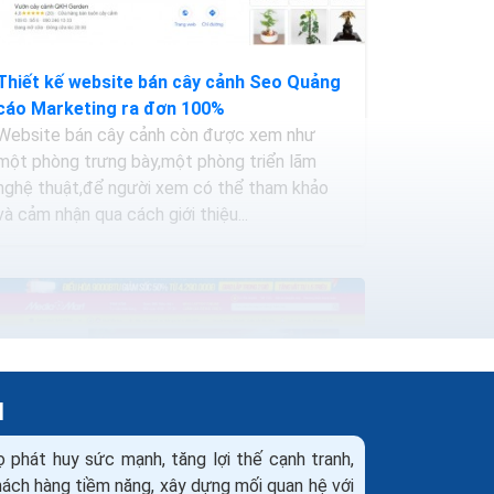
Thiết kế website bán cây cảnh Seo Quảng
cáo Marketing ra đơn 100%
Website bán cây cảnh còn được xem như
một phòng trưng bày,một phòng triển lãm
nghệ thuật,để người xem có thể tham khảo
và cảm nhận qua cách giới thiệu...
H
ọ phát huy sức mạnh, tăng lợi thế cạnh tranh,
khách hàng tiềm năng, xây dựng mối quan hệ với