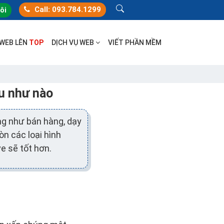
Call: 093.784.1299
tôi
 WEB LÊN
TOP
DỊCH VỤ WEB
VIẾT PHẦN MỀM
u như nào
ng như bán hàng, dạy
òn các loại hình
e sẽ tốt hơn.