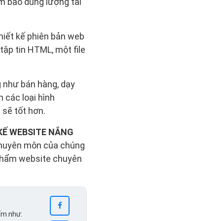
ảm bảo dung lượng tải
thiết kế phiên bản web
 tập tin HTML, một file
g như bán hàng, dạy
 các loại hình
 sẽ tốt hơn.
KẾ WEBSITE NẮNG
 chuyên môn của chúng
 phẩm website chuyên
ẩm như: