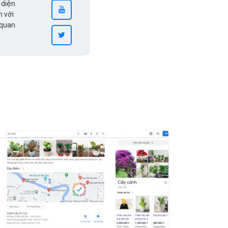
 diện.
n với
 quan