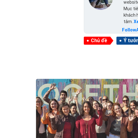
website
Mục tiê
khách 
tâm.
X
Follow
Chủ đề
Ý tưởn