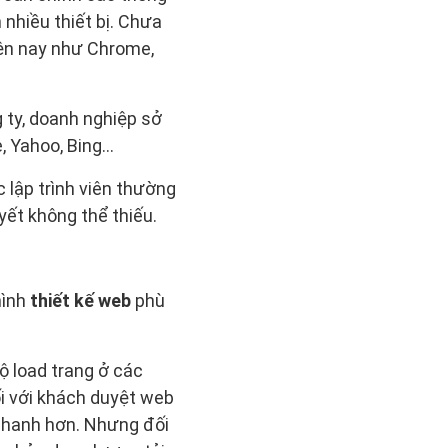
 nhiều thiết bị. Chưa
iện nay như Chrome,
g ty, doanh nghiệp sở
, Yahoo, Bing…
 lập trình viên thường
ết không thể thiếu.
hình
thiết kế web
phù
độ load trang ở các
ối với khách duyệt web
 nhanh hơn. Nhưng đối