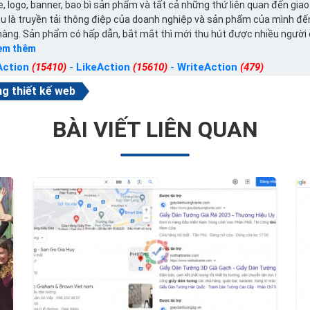
, logo, banner, bao bì sản phẩm và tất cả những thứ liên quan đến giao
u là truyền tải thông điệp của doanh nghiệp và sản phẩm của mình đế
hàng. Sản phẩm có hấp dẫn, bắt mắt thì mới thu hút được nhiều người
em thêm
Action
(15410)
-
LikeAction
(15610)
-
WriteAction
(479)
g thiết kế web
BÀI VIẾT LIÊN QUAN