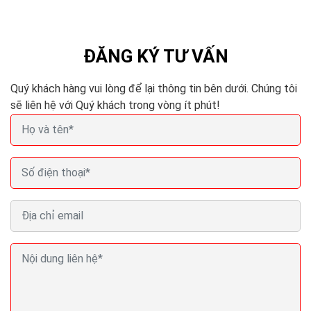
cận với khách hàng sẽ trở nên dễ dàng và nhanh chóng
hơn, bạn chỉ cần thiết kế một trang web và tiến...
ĐĂNG KÝ TƯ VẤN
Quý khách hàng vui lòng để lại thông tin bên dưới. Chúng tôi
sẽ liên hệ với Quý khách trong vòng ít phút!
Thiết kế website bán cây cảnh Seo Quảng cáo
Marketing ra đơn 100%
Website bán cây cảnh còn được xem như một phòng