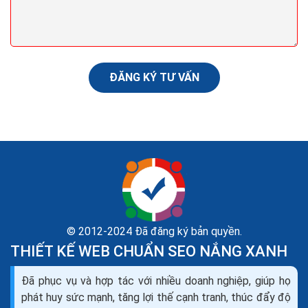
trưng bày,một phòng triển lãm nghệ thuật,để người
xem có thể tham khảo và cảm nhận qua cách giới
thiệu...
ĐĂNG KÝ TƯ VẤN
© 2012-2024 Đã đăng ký bản quyền.
THIẾT KẾ WEB CHUẨN SEO NẮNG XANH
Đã phục vụ và hợp tác với nhiều doanh nghiệp, giúp họ
Thiết kế website bán máy đếm tiền seo quảng cáo
phát huy sức mạnh, tăng lợi thế cạnh tranh, thúc đẩy độ
marketing ra đơn 100%