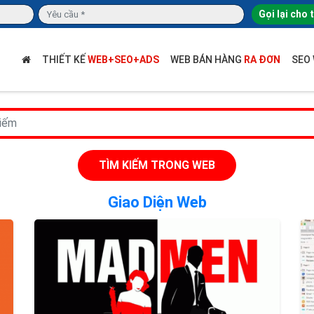
Gọi lại cho 
THIẾT KẾ
WEB+SEO+ADS
WEB BÁN HÀNG
RA ĐƠN
SEO
TÌM KIẾM TRONG WEB
Giao Diện Web