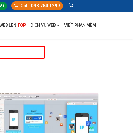
Call: 093.784.1299
tôi
 WEB LÊN
TOP
DỊCH VỤ WEB
VIẾT PHẦN MỀM