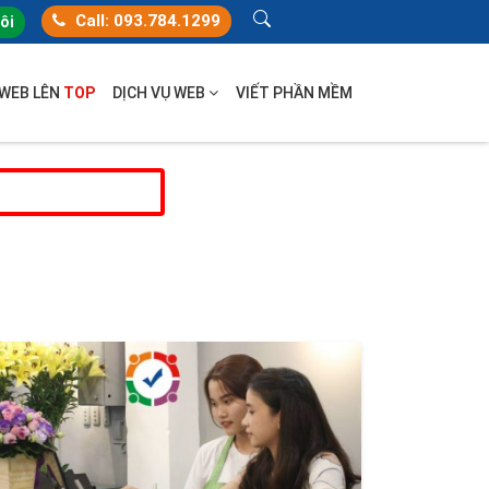
Call: 093.784.1299
tôi
 WEB LÊN
TOP
DỊCH VỤ WEB
VIẾT PHẦN MỀM