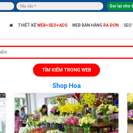
Gọi lại cho 
THIẾT KẾ
WEB+SEO+ADS
WEB BÁN HÀNG
RA ĐƠN
SEO
TÌM KIẾM TRONG WEB
Shop Hoa