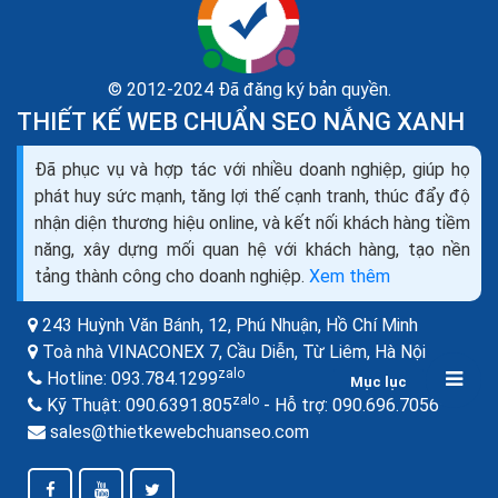
© 2012-2024 Đã đăng ký bản quyền.
THIẾT KẾ WEB CHUẨN SEO NẮNG XANH
5 dự đoán Digital Marketing trong năm 2024 hiệu
Đã phục vụ và hợp tác với nhiều doanh nghiệp, giúp họ
quả nhất
phát huy sức mạnh, tăng lợi thế cạnh tranh, thúc đẩy độ
Người dùng ngày càng quen với việc mang theo các
nhận diện thương hiệu online, và kết nối khách hàng tiềm
thiết bị di động đi khắp nơi và có mọi thứ họ cần ngay
năng, xây dựng mối quan hệ với khách hàng, tạo nền
trên ngón tay của họ. Ngày nay, các thương hiệu,...
tảng thành công cho doanh nghiệp.
Xem thêm
243 Huỳnh Văn Bánh, 12, Phú Nhuận,
Hồ Chí Minh
Toà nhà VINACONEX 7, Cầu Diễn, Từ Liêm,
Hà Nội
zalo
Hotline:
093.784.1299
Mục lục
zalo
zalo
Kỹ Thuật:
090.6391.805
- Hỗ trợ:
090.696.7056
sales@thietkewebchuanseo.com