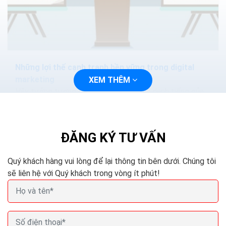
Những lợi thế cạnh tranh bền vững trong digital
marketing
XEM THÊM
Hãy tưởng tượng đến một thế giới, nơi danh tiếng của
doanh nghiệp bạn rất mạnh mẽ mà mọi người tích cực
tìm kiếm để hợp tác kinh doanh với bạn....
ĐĂNG KÝ TƯ VẤN
Quý khách hàng vui lòng để lại thông tin bên dưới. Chúng tôi
sẽ liên hệ với Quý khách trong vòng ít phút!