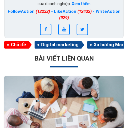
của doanh nghiệp.
Xem thêm
FollowAction
(12232)
-
LikeAction
(12432)
-
WriteAction
(929)
Chủ đề
Digital marketing
Xu hướng Marke
BÀI VIẾT LIÊN QUAN