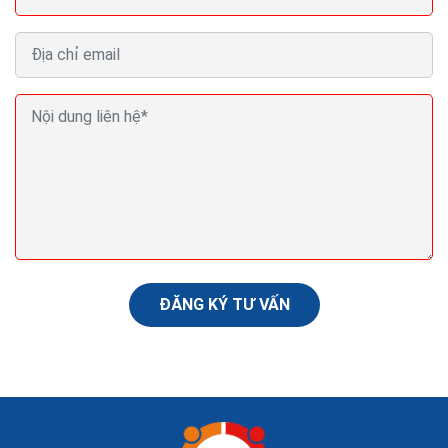
Làm thế nào trở thành chuyên gia Digital
Marketing?
Một khi bạn đã thực hiện các bước trên vài lần, bạn sẽ
nắm vững nghệ thuật của Digital Marketing. Hãy nhớ
rằng Digital Marketing là một mục tiêu di...
ĐĂNG KÝ TƯ VẤN