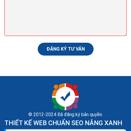
Cách chạy quảng cáo shopee bán hàng trên web
hiệu quả nhất hiện nay
Sau đây là hướng dẫn cách chạy quảng cáo Shopee
hiệu quả mà chúng tôi muốn chia sẻ với các nhà bán
hàng. Hi vọng với những chia sẻ trong bài viết này của...
ĐĂNG KÝ TƯ VẤN
© 2012-2024 Đã đăng ký bản quyền.
THIẾT KẾ WEB CHUẨN SEO NẮNG XANH