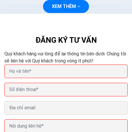
Cách để tăng CTR Google Ads Facebook SEO tăng
XEM THÊM
125% tỷ lệ nhấp chuột
Làm thế nào để khách hàng clicks vào mẫu quảng cáo
của mình, đâu là cách để tăng tỉ lệ nhấp chuột (CTR –
click through rate) nhanh nhất?? Đó luôn là câu...
ĐĂNG KÝ TƯ VẤN
Quý khách hàng vui lòng để lại thông tin bên dưới. Chúng tôi
sẽ liên hệ với Quý khách trong vòng ít phút!