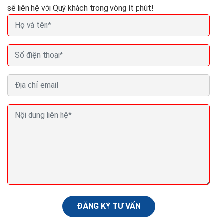
sẽ liên hệ với Quý khách trong vòng ít phút!
Đừng theo dõi click hãy đo lường những thứ quan
trọng hơn
Đối với Feiner, một khi bạn thiết lập được nền tảng cơ
bản và tổ chức bạn đồng thuận với những gì cần phải
được đo lường, bạn có thể phát...
ĐĂNG KÝ TƯ VẤN