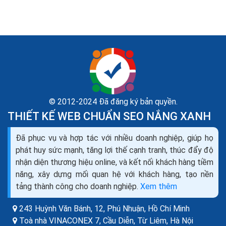
© 2012-2024 Đã đăng ký bản quyền.
THIẾT KẾ WEB CHUẨN SEO NẮNG XANH
Đã phục vụ và hợp tác với nhiều doanh nghiệp, giúp họ
Bí quyết tăng số lượt click trên Facebook tăng view
phát huy sức mạnh, tăng lợi thế cạnh tranh, thúc đẩy độ
trên facebook
nhận diện thương hiệu online, và kết nối khách hàng tiềm
Mục tiêu là thu hút sự chú ý, vì vậy đừng sợ đăng các
năng, xây dựng mối quan hệ với khách hàng, tạo nền
hình ảnh lạ hay ngớ ngẩn. Hãy là đối tượng sáng chói –
tảng thành công cho doanh nghiệp.
Xem thêm
thu hút nhất trên trang. Groupon chạy...
243 Huỳnh Văn Bánh, 12, Phú Nhuận,
Hồ Chí Minh
Toà nhà VINACONEX 7, Cầu Diễn, Từ Liêm,
Hà Nội