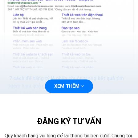
7 cách để tăng tỷ lệ nhấp chuột trong kết quả tìm
kiếm hiệu quả nhất
XEM THÊM
Viết tiêu đề hấp dẫn, gây tò mò, Tối ưu thẻ thẻ meta
description, Sử dụng Google Rich Snippets, Hiển thị
Breadcrumb trên Google Search, Hiển thị avatar trên
Google...
ĐĂNG KÝ TƯ VẤN
Quý khách hàng vui lòng để lại thông tin bên dưới. Chúng tôi