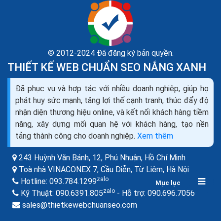
© 2012-2024 Đã đăng ký bản quyền.
THIẾT KẾ WEB CHUẨN SEO NẮNG XANH
Cách bán hàng thời trang online trên Facebook
Đã phục vụ và hợp tác với nhiều doanh nghiệp, giúp họ
Zalo Tiktok Web hiệu quả
phát huy sức mạnh, tăng lợi thế cạnh tranh, thúc đẩy độ
Vốn ít, không tốn chi phí thuê cửa hàng, nhu cầu thị
nhận diện thương hiệu online, và kết nối khách hàng tiềm
trường cao khiến việc bán quần áo trên Facebook đã
năng, xây dựng mối quan hệ với khách hàng, tạo nền
trở thành con đường khởi nghiệp của nhiều bạn...
tảng thành công cho doanh nghiệp.
Xem thêm
243 Huỳnh Văn Bánh, 12, Phú Nhuận,
Hồ Chí Minh
Toà nhà VINACONEX 7, Cầu Diễn, Từ Liêm,
Hà Nội
zalo
Hotline:
093.784.1299
Mục lục
zalo
zalo
Kỹ Thuật:
090.6391.805
- Hỗ trợ:
090.696.7056
sales@thietkewebchuanseo.com