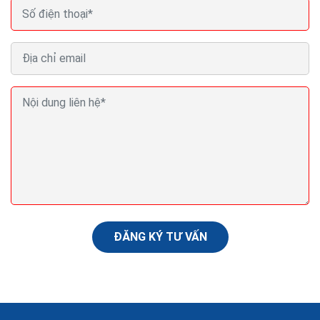
Mẫu landing page bán hàng thời trang quảng cáo
seo ra đơn 100%
Landing page chính là một trang website mini mà chỉ
có một trang (page) duy nhất, trong đó mô tả về lĩnh
vực thời trang với duy nhất một mặt hàng chuyên biệt....
ĐĂNG KÝ TƯ VẤN