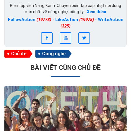
Biên tập viên Nắng Xanh. Chuyên biên tập cập nhật nội dung
mới nhất về công nghệ, công ty...
Xem thêm
FollowAction
(19778)
-
LikeAction
(19978)
-
WriteAction
(325)
Chủ đề
Công nghệ
BÀI VIẾT CÙNG CHỦ ĐỀ