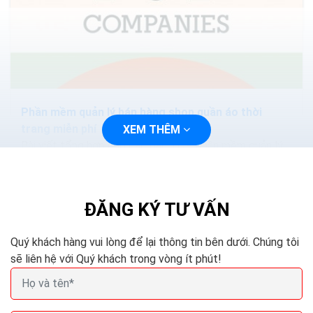
Phần mềm quản lý bán hàng shop quần áo thời
trang miễn phí
XEM THÊM
Bài viết tổng hợp cho các bạn TOP phần mềm quản lý
shop thời trang miễn phí, tốt nhất. Hy vọng bài viết sẽ
giúp bạn lựa chọn được phần mềm phù hợp...
ĐĂNG KÝ TƯ VẤN
Quý khách hàng vui lòng để lại thông tin bên dưới. Chúng tôi
sẽ liên hệ với Quý khách trong vòng ít phút!