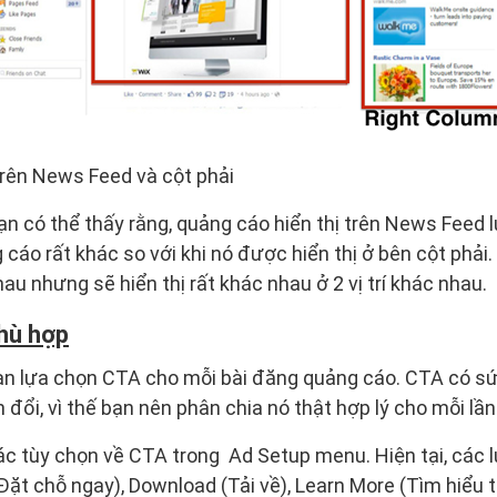
trên News Feed và cột phải
ạn có thể thấy rằng, quảng cáo hiển thị trên News Feed l
cáo rất khác so với khi nó được hiển thị ở bên cột phải.
u nhưng sẽ hiển thị rất khác nhau ở 2 vị trí khác nhau.
hù hợp
n lựa chọn CTA cho mỗi bài đăng quảng cáo. CTA có sứ
n đổi, vì thế bạn nên phân chia nó thật hợp lý cho mỗi lầ
ác tùy chọn về CTA trong Ad Setup menu. Hiện tại, các
ặt chỗ ngay), Download (Tải về), Learn More (Tìm hiểu