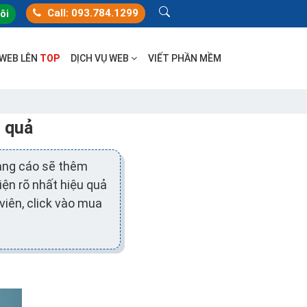
Call: 093.784.1299
tôi
 WEB LÊN
TOP
DỊCH VỤ WEB
VIẾT PHẦN MỀM
u quả
uảng cáo sẽ thêm
iện rõ nhất hiệu quả
viên, click vào mua