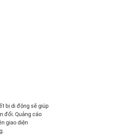
ết bị di động sẽ giúp
ển đổi. Quảng cáo
ên giao diện
g.