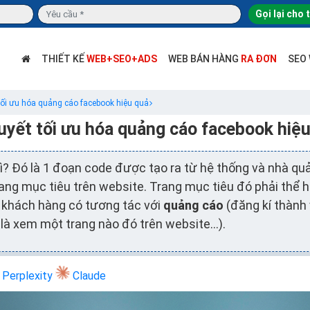
Gọi lại cho 
THIẾT KẾ
WEB+SEO+ADS
WEB BÁN HÀNG
RA ĐƠN
SEO
tối ưu hóa quảng cáo facebook hiệu quả
uyết tối ưu hóa quảng cáo facebook hiệ
gì? Đó là 1 đoạn code được tạo ra từ hệ thống và nhà q
ng mục tiêu trên website. Trang mục tiêu đó phải thể h
 khách hàng có tương tác với
quảng cáo
(đăng kí thành 
 là xem một trang nào đó trên website…).
Perplexity
Claude