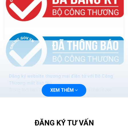
Đăng ký website thương mại điện tử với Bộ Công
Thương mất bao lâu
Trong thời hạn 30 ngày làm việc kể từ khi nhận được
XEM THÊM
thông báo yêu cầu bổ sung thông tin ở Bước 4 theo
quy định tại Khoản 2 Điều này, nếu thương nhân,...
ĐĂNG KÝ TƯ VẤN