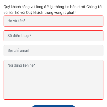
Quý khách hàng vui lòng để lại thông tin bên dưới. Chúng tôi
sẽ liên hệ với Quý khách trong vòng ít phút!
Cá nhân có được thành lập website cung cấp dịch
vụ thương mại điện tử?
Theo quy định tại Khoản 3, Điều 8 Thông tư
số 47/2014/TT-BCT về quản lý website thương mại
điện tử đã quy định đối tượng thông báo website
thương...