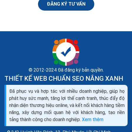
ĐĂNG KÝ TƯ VẤN
© 2012-2024 Đã đăng ký bản quyền.
THIẾT KẾ WEB CHUẨN SEO NẮNG XANH
Website của doanh nghiệp có phải là website
Đã phục vụ và hợp tác với nhiều doanh nghiệp, giúp họ
thương mại điện tử?
phát huy sức mạnh, tăng lợi thế cạnh tranh, thúc đẩy độ
TMĐT chỉ là một trong các phương thức tiến hành
nhận diện thương hiệu online, và kết nối khách hàng tiềm
hoạt động thương mại. Thương nhân, tổ chức, cá nhân
năng, xây dựng mối quan hệ với khách hàng, tạo nền
khi xây dựng website để giới thiệu sản phẩm, dịch...
tảng thành công cho doanh nghiệp.
Xem thêm