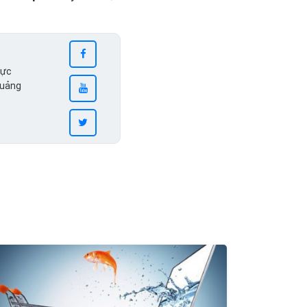
vực
quảng