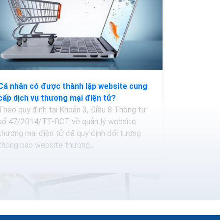
Cá nhân có được thành lập website cung
cấp dịch vụ thương mại điện tử?
Theo quy định tại Khoản 3, Điều 8 Thông tư
số 47/2014/TT-BCT về quản lý website
thương mại điện tử đã quy định đối tượng
thông báo website thương...