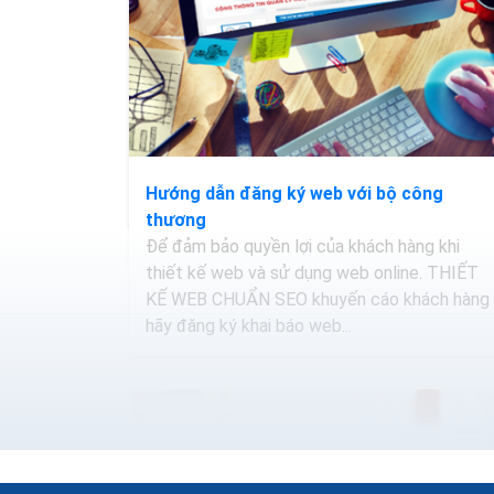
Hướng dẫn đăng ký web với bộ công
thương
Để đảm bảo quyền lợi của khách hàng khi
thiết kế web và sử dụng web online. THIẾT
KẾ WEB CHUẨN SEO khuyến cáo khách hàng
hãy đăng ký khai báo web...