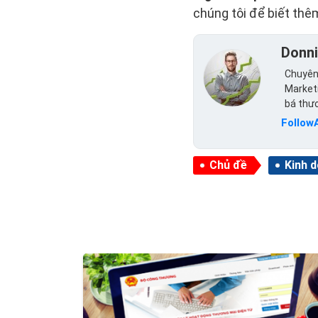
chúng tôi để biết thêm
Donn
Chuyên 
Marketi
bá thư
Follow
Chủ đề
Kinh 