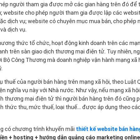
hép người tham gia được mở các gian hàng trên đó để tr
ụ; website cho phép người tham gia được lập các websit
hoặc dịch vụ; website có chuyên mục mua bán, cho phép 
và dịch vụ.
hương thức tổ chức, hoạt động kinh doanh trên các mạn
anh trên sàn giao dịch thương mại điện tử. Tuy nhiên, n
ới Bộ Công Thương mà doanh nghiệp vận hành mạng xã h
ý.
ụ thuế của người bán hàng trên mạng xã hội, theo Luật Q
iện nghĩa vụ này với Nhà nước. Như vậy, nếu mạng xã hộ
ch thương mại điện tử thì người bán hàng trên đó cũng p
ch thức thu, mức thuế, loại thuế... được áp dụng theo cá
ng có chương trình khuyến mãi
thiết kế website bán hàn
miền + hosting + hướng dẫn quảng cáo marketing online