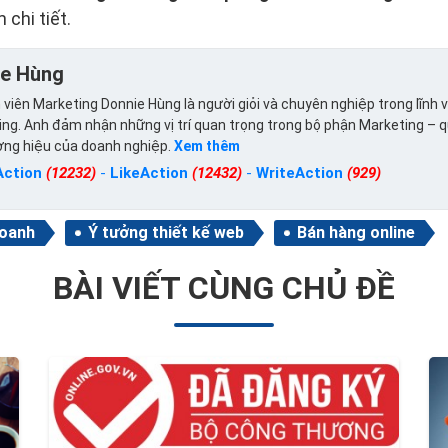
 chi tiết.
ie Hùng
viên Marketing Donnie Hùng là người giỏi và chuyên nghiệp trong lĩnh 
ng. Anh đảm nhận những vị trí quan trọng trong bộ phận Marketing – 
ơng hiệu của doanh nghiệp.
Xem thêm
Action
(12232)
-
LikeAction
(12432)
-
WriteAction
(929)
doanh
Ý tưởng thiết kế web
Bán hàng online
BÀI VIẾT CÙNG CHỦ ĐỀ