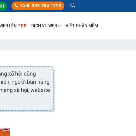
Call: 093.784.1299
tôi
 WEB LÊN
TOP
DỊCH VỤ WEB
VIẾT PHẦN MỀM
ng xã hội cũng
hiên, người bán hàng
mạng xã hội, website