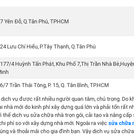
7 Yên Đỗ, Q.Tân Phú, TPHCM
24 Lưu Chí Hiếu, P.Tây Thạnh, Q.Tân Phú
177/4 Huỳnh Tấn Phát, Khu Phố 7,Thị Trần Nhà Bè,Huyệ
inh
6/7 Trần Thái Tông, P. 15, Q. Tân Bình, TP.HCM
 dịch vụ được rất nhiều người quan tâm, chú trọng. Do k
lại nhà mới do kinh phí xây dựng quá lớn và phải tốn rất n
 thế dịch vụ sửa chữa nhà trọn gói, cải tạo và nâng cấp s
chi phí so với xây dựng nhà mới. Ngoài ra việc
sửa chữa 
ng và thoải mái cho gia đình bạn. Vậy dịch vụ sửa chữa