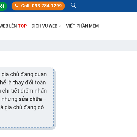
Call: 093.784.1299
tôi
 WEB LÊN
TOP
DỊCH VỤ WEB
VIẾT PHẦN MỀM
n gia chủ đang quan
hể là thay đổi toàn
 chi tiết điểm nhấn
hế nhưng
sửa chữa
–
mà gia chủ đang có