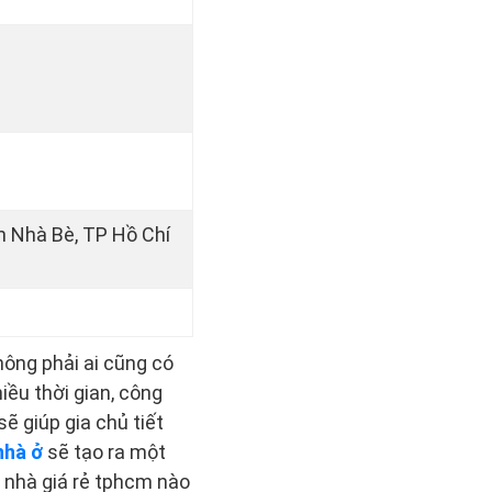
n Nhà Bè, TP Hồ Chí
hông phải ai cũng có
hiều thời gian, công
ẽ giúp gia chủ tiết
nhà ở
sẽ tạo ra một
 nhà giá rẻ tphcm nào