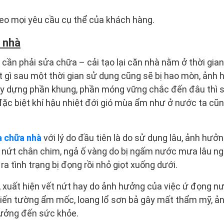
eo mọi yêu cầu cụ thể của khách hàng.
a nhà
 cần phải sửa chữa – cải tạo lại căn nhà nằm ở thời gia
t gì sau một thời gian sử dụng cũng sẽ bị hao mòn, ảnh
ây dựng phần khung, phần móng vững chắc đến đâu thì sa
, đặc biệt khí hậu nhiệt đới gió mùa ẩm như ở nước ta c
a chữa nhà
với lý do đầu tiên là do sử dụng lâu, ảnh hưởng
t nứt chân chim, ngả ố vàng do bị ngấm nước mưa lâu ng
a tình trạng bị đọng rồi nhỏ giọt xuống dưới.
 xuất hiện vết nứt hay do ảnh hưởng của việc ứ đọng n
ến tường ẩm mốc, loang lổ sơn bả gây mất thẩm mỹ, ả
hưởng đến sức khỏe.