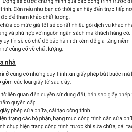
 lượng sẽ được chứng minh qua các công trình trước đ
 trình. Còn nếu như bạn có thời gian hãy đến trực tiếp n
y đó để tham khảo chất lượng.
chữa có mức giá tốt sẽ có rất nhiều gói dịch vụ khác nh
àng và phù hợp với nguồn ngân sách mà khách hàng có.
y uy tín sẽ có chế độ bảo hành đi kèm để gia tăng niềm 
như củng cố về chất lượng.
ửa nhà
hà ở
cũng có những quy trình xin giấy phép bắt buộc mà 
o gồm các loại giấy tờ sau đây:
 tờ liên quan đến quyền sử dụng đất, bản sao giấy phé
thẩm quyền cấp.
giấy phép sửa chữa, cải tạo công trình.
iện trạng các bộ phận, hạng mục công trình cần sửa chữa
h chụp hiện trạng công trình trước khi sửa chữa, cải tạ