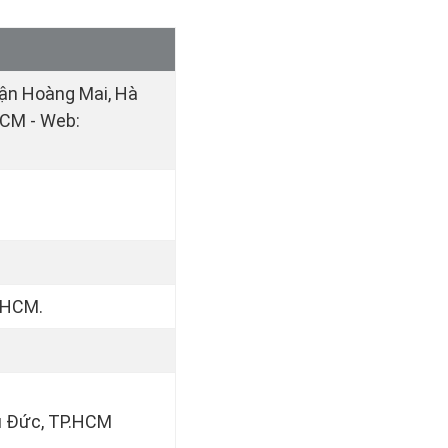
uận Hoàng Mai, Hà
HCM - Web:
. HCM.
hủ Đức, TP.HCM