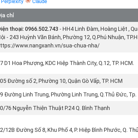
Perplexity
Claude
ịa chỉ
iện thoại: 0966.502.743
- HH4 Linh Đàm, Hoàng Liệt , Q
ội - 243 Huỳnh Văn Bánh, Phường 12, Q.Phú Nhuận, TP.
ttps://www.nangxanh.vn/sua-chua-nha/
7 D1 Hoa Phượng, KDC Hiệp Thành City, Q.12, TP. HCM.
05 Đường số 2, Phường 10, Quận Gò Vấp, TP. HCM
9 Đường Linh Trung, Phường Linh Trung, Q.Thủ Đức, Tp
0/76 Nguyễn Thiện Thuật P.24 Q. Bình Thạnh
2/12B Đường Số 8, Khu Phố 4, P. Hiệp Bình Phước, Q. T