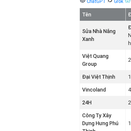
ChatGPT
Grok
Tên
Đ
Đ
Sửa Nhà Nắng
N
Xanh
h
Việt Quang
2
Group
Đại Việt Thịnh
1
Vincoland
4
24H
2
Công Ty Xây
Dựng Hưng Phú
1