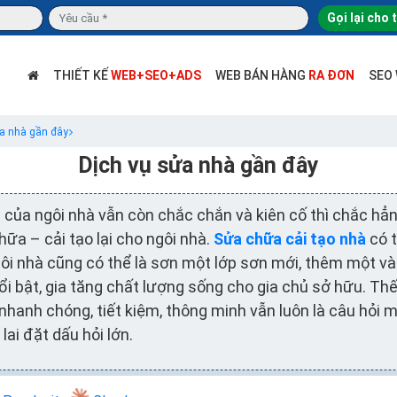
Gọi lại cho 
THIẾT KẾ
WEB+SEO+ADS
WEB BÁN HÀNG
RA ĐƠN
SEO
ửa nhà gần đây
Dịch vụ sửa nhà gần đây
của ngôi nhà vẫn còn chắc chắn và kiên cố thì chắc hẳ
ữa – cải tạo lại cho ngôi nhà.
Sửa chữa cải tạo nhà
có t
i nhà cũng có thể là sơn một lớp sơn mới, thêm một vài
ổi bật, gia tăng chất lượng sống cho gia chủ sở hữu. T
hanh chóng, tiết kiệm, thông minh vẫn luôn là câu hỏi 
lai đặt dấu hỏi lớn.