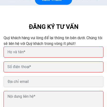
125% tỷ lệ nhấp chuột
Làm thế nào để khách hàng clicks vào mẫu quảng cáo
của mình, đâu là cách để tăng tỉ lệ nhấp chuột (CTR –
click through rate) nhanh nhất?? Đó luôn là câu...
ĐĂNG KÝ TƯ VẤN
Quý khách hàng vui lòng để lại thông tin bên dưới. Chúng tôi
sẽ liên hệ với Quý khách trong vòng ít phút!
Cách chạy quảng cáo shopee bán hàng trên web