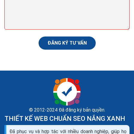
hiệu quả nhất hiện nay
Sau đây là hướng dẫn cách chạy quảng cáo Shopee
hiệu quả mà chúng tôi muốn chia sẻ với các nhà bán
hàng. Hi vọng với những chia sẻ trong bài viết này của...
ĐĂNG KÝ TƯ VẤN
© 2012-2024 Đã đăng ký bản quyền.
THIẾT KẾ WEB CHUẨN SEO NẮNG XANH
Đã phục vụ và hợp tác với nhiều doanh nghiệp, giúp họ