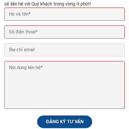
sẽ liên hệ với Quý khách trong vòng ít phút!
Cách chạy quảng cáo shopee bán hàng trên web
hiệu quả nhất hiện nay
Sau đây là hướng dẫn cách chạy quảng cáo Shopee
hiệu quả mà chúng tôi muốn chia sẻ với các nhà bán
hàng. Hi vọng với những chia sẻ trong bài viết này của...
ĐĂNG KÝ TƯ VẤN