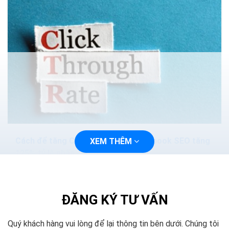
Cách để tăng CTR Google Ads Facebook SEO tăng
XEM THÊM
125% tỷ lệ nhấp chuột
Làm thế nào để khách hàng clicks vào mẫu quảng cáo
của mình, đâu là cách để tăng tỉ lệ nhấp chuột (CTR –
click through rate) nhanh nhất?? Đó luôn là câu...
ĐĂNG KÝ TƯ VẤN
Quý khách hàng vui lòng để lại thông tin bên dưới. Chúng tôi