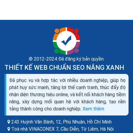
© 2012-2024 Đã đăng ký bản quyền.
THIẾT KẾ WEB CHUẨN SEO NẮNG XANH
Đã phục vụ và hợp tác với nhiều doanh nghiệp, giúp họ
Cách chậy quảng cáo nội thất bán trên Facebook
phát huy sức mạnh, tăng lợi thế cạnh tranh, thúc đẩy độ
Zalo Tiktok Web ra đơn
nhận diện thương hiệu online, và kết nối khách hàng tiềm
Ngành nội thất yêu cầu chi phí kinh doanh rất cao, do đó
năng, xây dựng mối quan hệ với khách hàng, tạo nền
nhà quảng cáo cũng sẵn sàng đầu tư mạnh vào
tảng thành công cho doanh nghiệp.
Xem thêm
Marketing để đem lại nhiều lợi nhuận hơn nữa. Vậy...
243 Huỳnh Văn Bánh, 12, Phú Nhuận,
Hồ Chí Minh
Toà nhà VINACONEX 7, Cầu Diễn, Từ Liêm,
Hà Nội