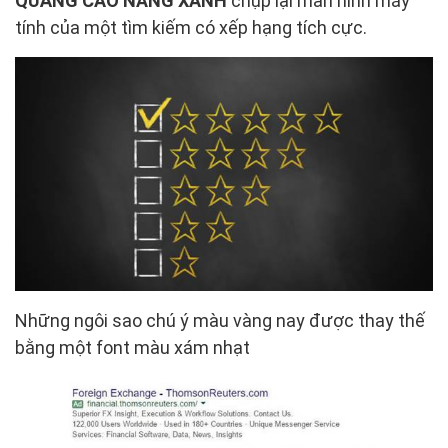
QUẢNG CÁO NẮNG XANH
chụp lại màn hình máy
tính của một tìm kiếm có xếp hạng tích cực.
Những ngôi sao chú ý màu vàng nay được thay thế
bằng một font màu xám nhạt