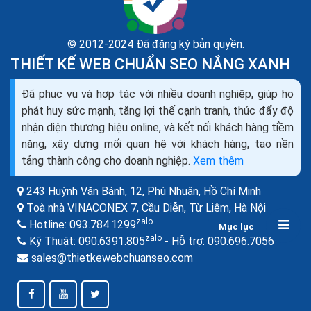
© 2012-2024 Đã đăng ký bản quyền.
THIẾT KẾ WEB CHUẨN SEO NẮNG XANH
Đã phục vụ và hợp tác với nhiều doanh nghiệp, giúp họ
Thiết kế website bán máy đếm tiền seo quảng cáo
phát huy sức mạnh, tăng lợi thế cạnh tranh, thúc đẩy độ
marketing ra đơn 100%
nhận diện thương hiệu online, và kết nối khách hàng tiềm
Bạn đang cần tìm hiểu về thiết kế web bán máy đếm
năng, xây dựng mối quan hệ với khách hàng, tạo nền
tiền như thế nào cho chuyên nghiệp, để mang lại hiệu
tảng thành công cho doanh nghiệp.
Xem thêm
quả kinh doanh cao nhất trong thời buổi kinh doanh...
243 Huỳnh Văn Bánh, 12, Phú Nhuận,
Hồ Chí Minh
Toà nhà VINACONEX 7, Cầu Diễn, Từ Liêm,
Hà Nội
zalo
Hotline:
093.784.1299
Mục lục
zalo
zalo
Kỹ Thuật:
090.6391.805
- Hỗ trợ:
090.696.7056
sales@thietkewebchuanseo.com