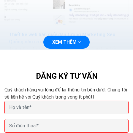
Thiết kế web bán giấy dán tường Marketing Seo
Quảng cáo ra đơn 100%
XEM THÊM
Trong thời đại công nghệ 4.0 việc marketing hay tiếp
cận với khách hàng sẽ trở nên dễ dàng và nhanh chóng
hơn, bạn chỉ cần thiết kế một trang web và tiến...
ĐĂNG KÝ TƯ VẤN
Quý khách hàng vui lòng để lại thông tin bên dưới. Chúng tôi
sẽ liên hệ với Quý khách trong vòng ít phút!