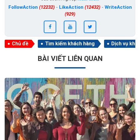
FollowAction
(12232)
-
LikeAction
(12432)
-
WriteAction
(929)
Chủ đề
Tìm kiếm khách hàng
Dịch vụ khá
BÀI VIẾT LIÊN QUAN