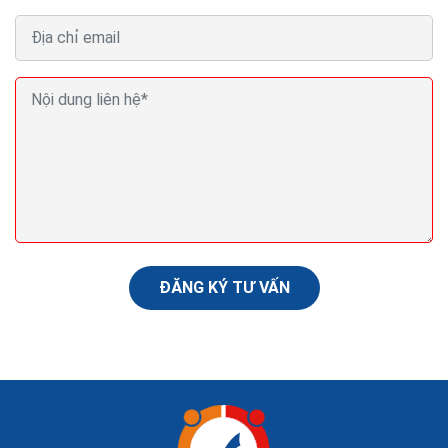
Thiết kế website bán cây cảnh Seo Quảng cáo
Marketing ra đơn 100%
Website bán cây cảnh còn được xem như một phòng
trưng bày,một phòng triển lãm nghệ thuật,để người
xem có thể tham khảo và cảm nhận qua cách giới
thiệu...
ĐĂNG KÝ TƯ VẤN