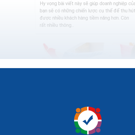
Hy vọng bài viết này sẽ giúp doanh nghiệp củ
bạn sẽ có những chiến lược cụ thể để thu hú
được nhiều khách hàng tiềm năng hơn. Còn
rất nhiều thông...
Tìm kiếm khách hàng tiềm năng thông qu
Blog Cách tìm kiếm khách hàng online