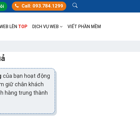
Call: 093.784.1299
tôi
 WEB LÊN
TOP
DỊCH VỤ WEB
VIẾT PHẦN MỀM
uả
g
của bạn hoạt động
ằm giữ chân khách
h hàng trung thành