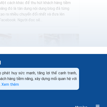
Một cách khác để thu hút khách hàng tiềm
năng đó là tận dụng nội dung blog đã từng
tạo ra nhiều chuyển đổi nhất và đưa lên
Facebook. Người đọc sẽ...
H
ọ phát huy sức mạnh, tăng lợi thế cạnh tranh,
khách hàng tiềm năng, xây dựng mối quan hệ với
.
Xem thêm
Thu hút khách hàng hiệu quả bằng 3 bước
cơ bản