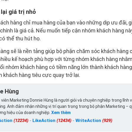
ại giá trị nhỏ
ách hàng chỉ mua hàng của bạn vào những dịp ưu đãi, g
chính là giá cả. Nếu muốn tiếp cận nhóm khách hàng nà
có thể thu hút họ.
 hàng sẽ là nền tảng giúp bộ phận chăm sóc khách hàng 
 nhiều kế hoạch phù hợp với từng nhóm khách hàng nhằ
đổi nhóm khách hàng có tiềm năng lớn thành khách hàng
khách hàng tiêu cực quay trở lại.
ie Hùng
viên Marketing Donnie Hùng là người giỏi và chuyên nghiệp trong lĩnh 
ng. Anh đảm nhận những vị trí quan trọng trong bộ phận Marketing – 
ơng hiệu của doanh nghiệp.
Xem thêm
Action
(12234)
-
LikeAction
(12434)
-
WriteAction
(929)