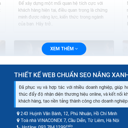
a
Để xây dựng một mối quan hệ tích cực với
t
khách hàng hiện tại, điều quan trọng là chứng
minh được năng lực, kiến thức trong ngành
của bạn. Hãy trở...
XEM THÊM
THIẾT KẾ WEB CHUẨN SEO NẮNG XAN
Đã phục vụ và hợp tác với nhiều doanh nghiệp, giúp h
thúc đẩy độ nhận diện thương hiệu online, và kết nối 
khách hàng, tạo nền tảng thành công cho doanh nghiệp
243 Huỳnh Văn Bánh, 12, Phú Nhuận,
Hồ Chí Minh
a
5 cách giúp duy trì khách hàng cho doanh
Toà nhà VINACONEX 7, Cầu Diễn, Từ Liêm,
Hà Nội
nghiệp nhỏ
zalo
Hotline:
093.784.1299