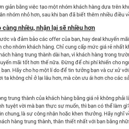
n giản bằng việc tạo một nhóm khách hàng dựa trên khu v
phân nhóm nhỏ hơn, sau khi bạn đã biết thêm nhiều điều v
 càng nhiều, nhận lại sẽ nhiều hơn
bước và đảm bảo các offer của bạn, hay deal khuyến mãi
 cho nhóm khách hàng. Chỉ cung cấp mức giá rẻ nhất k
hách hàng trung thành dài hạn, vì khách hàng trong trườ
uyến mãi tốt hơn thế nữa. Đừng để chi phí khiến cho ng
 bạn. Hãy cho họ một lí do để tin tưởng bạn và cư xử với
i ta không chỉ ở lại lâu hơn, mà còn ưu ái hơn cho các s
ng trung thành của khách hàng bằng giá rẻ không phải là
h tuyệt vời mà bạn thực sự muốn, thì bạn có thể làm gì
nhìn chung, là sự công nhận hoặc khen thưởng. Hãy nghĩ v
ách hàng trung thành, thân thiết nhất với bạn bằng nhữ