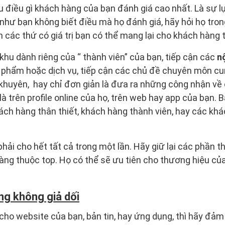
u điều gì khách hàng của bạn đánh giá cao nhất. Là sự lự
hư bạn không biết điều mà họ đánh giá, hãy hỏi họ trong
h các thứ có giá trị bạn có thể mang lại cho khách hàng 
khu dành riêng của “ thành viên” của bạn, tiếp cận các
n
phẩm hoặc dịch vụ, tiếp cận các chủ đề chuyên môn cu
 khuyên, hay chỉ đơn giản là đưa ra những công nhận về
à trên profile online của họ, trên web hay app của bạn. 
hách hàng thân thiết, khách hàng thành viên, hay các k
phải cho hết tất cả trong một lần. Hãy giữ lại các phần 
ng thuộc top. Họ có thể sẽ ưu tiên cho thương hiệu của
ng không giả dối
cho website của bạn, bản tin, hay ứng dụng, thì hãy đảm