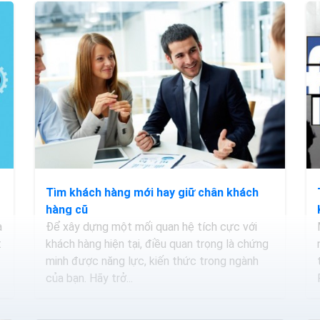
Tìm khách hàng mới hay giữ chân khách
hàng cũ
a
Để xây dựng một mối quan hệ tích cực với
t
khách hàng hiện tại, điều quan trọng là chứng
minh được năng lực, kiến thức trong ngành
của bạn. Hãy trở...