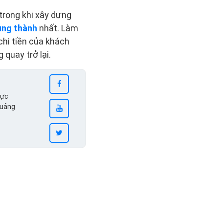
 trong khi xây dựng
ung thành
nhất. Làm
chi tiền của khách
 quay trở lại.
vực
quảng