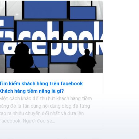
Tìm kiếm khách hàng trên facebook
Khách hàng tiềm năng là gì?
Một cách khác để thu hút khách hàng tiềm
năng đó là tận dụng nội dung blog đã từng
tạo ra nhiều chuyển đổi nhất và đưa lên
Facebook. Người đọc sẽ...