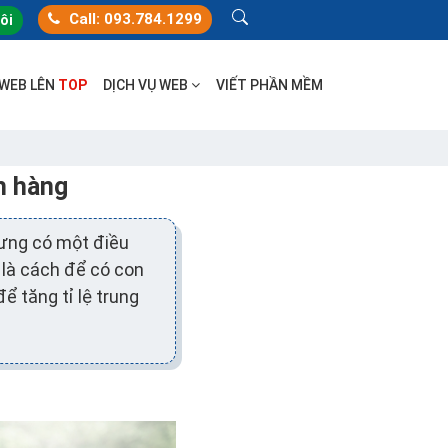
Call: 093.784.1299
tôi
 WEB LÊN
TOP
DỊCH VỤ WEB
VIẾT PHẦN MỀM
h hàng
ưng có một điều
t là cách để có con
ể tăng tỉ lệ trung