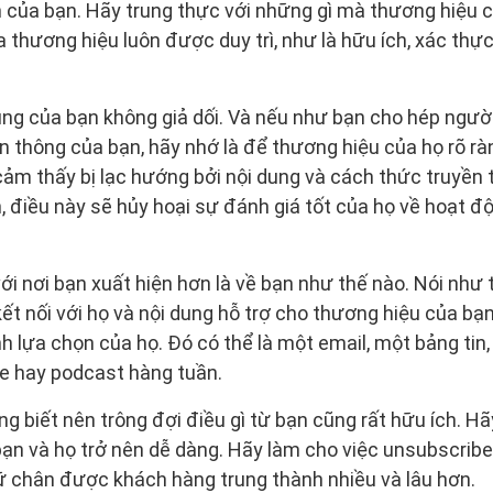
 của bạn. Hãy trung thực với những gì mà thương hiệu c
 thương hiệu luôn được duy trì, như là hữu ích, xác thực
ung của bạn không giả dối. Và nếu như bạn cho hép ngườ
yền thông của bạn, hãy nhớ là để thương hiệu của họ rõ r
m thấy bị lạc hướng bởi nội dung và cách thức truyền t
n, điều này sẽ hủy hoại sự đánh giá tốt của họ về hoạt 
i nơi bạn xuất hiện hơn là về bạn như thế nào. Nói như t
t nối với họ và nội dung hỗ trợ cho thương hiệu của bạn,
h lựa chọn của họ. Đó có thể là một email, một bảng tin
e hay podcast hàng tuần.
g biết nên trông đợi điều gì từ bạn cũng rất hữu ích. Hã
ạn và họ trở nên dễ dàng. Hãy làm cho việc unsubscribe,
ữ chân được khách hàng trung thành nhiều và lâu hơn.