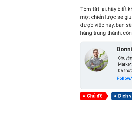
Tóm tắt lại, hãy biết
một chiến lược sẽ gi
được việc này, bạn sẽ
hàng trung thành, còn
Donn
Chuyên 
Marketi
bá thư
Follow
Chủ đề
Dịch 