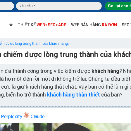
Gọi lại cho 
THIẾT KẾ
WEB+SEO+ADS
WEB BÁN HÀNG
RA ĐƠN
SEO
iếm được lòng trung thành của khách hàng
h chiếm được lòng trung thành của khác
ạn đã thành công trong việc kiếm được
khách hàng
? Nh
là họ một đến rồi một đi không trở lại. Chúng ta đều biế
h cực là giữ khách hàng thật chặt. Vậy bạn có thể làm gì đ
g, biến họ trở thành
khách hàng thân thiết
của bạn?
Perplexity
Claude