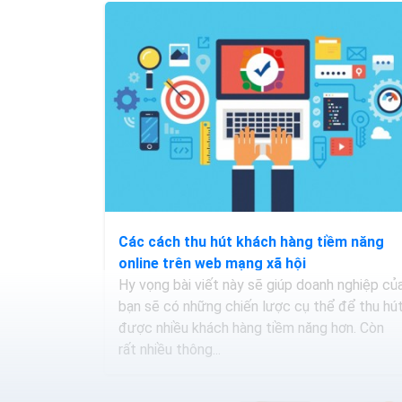
Các cách thu hút khách hàng tiềm năng
online trên web mạng xã hội
Hy vọng bài viết này sẽ giúp doanh nghiệp củ
bạn sẽ có những chiến lược cụ thể để thu hú
được nhiều khách hàng tiềm năng hơn. Còn
rất nhiều thông...