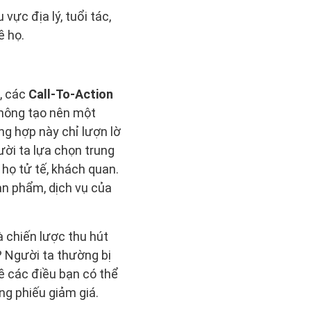
ực địa lý, tuổi tác,
ề họ.
, các
Call-To-Action
hông tạo nên một
ng hợp này chỉ lượn lờ
ười ta lựa chọn trung
 họ tử tế, khách quan.
ản phẩm, dịch vụ của
 chiến lược thu hút
? Người ta thường bị
ề các điều bạn có thể
ng phiếu giảm giá.