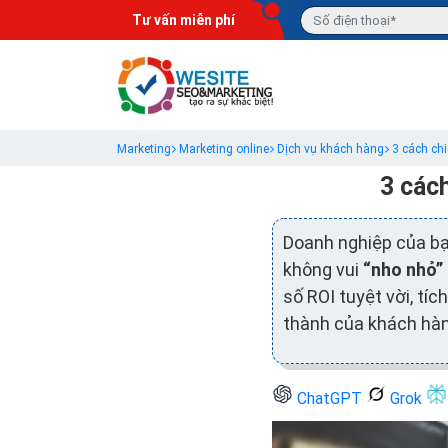
Tư vấn miễn phí
Marketing
Marketing online
Dịch vụ khách hàng
3 cách ch
3 các
Doanh nghiệp của b
không vui
“nho nhỏ”
số ROI tuyệt vời, tíc
thành của khách hàn
ChatGPT
Grok