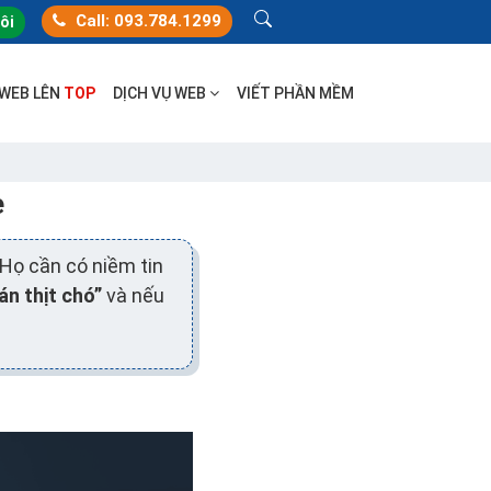
Call: 093.784.1299
tôi
 WEB LÊN
TOP
DỊCH VỤ WEB
VIẾT PHẦN MỀM
e
Họ cần có niềm tin
án thịt chó”
và nếu