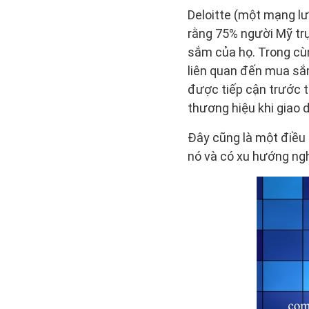
Deloitte (một mạng lư
rằng 75% người Mỹ tr
sắm của họ. Trong cù
liên quan đến mua sắ
được tiếp cận trước t
thương hiệu khi giao d
Đây cũng là một điều d
nó và có xu hướng nghĩ