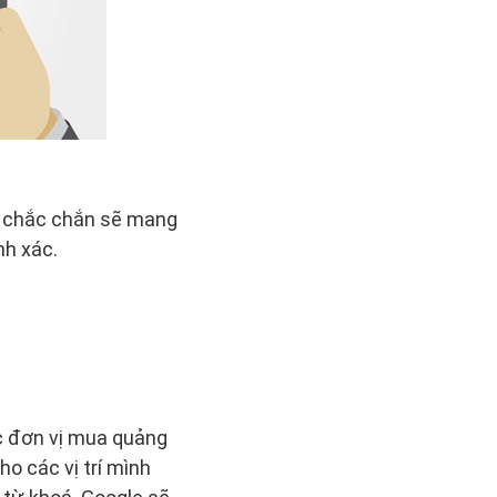
d chắc chắn sẽ mang
nh xác.
ác đơn vị mua quảng
o các vị trí mình