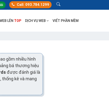
Call: 093.784.1299
tôi
 WEB LÊN
TOP
DỊCH VỤ WEB
VIẾT PHẦN MỀM
bao gồm nhiều hình
quảng bá thương hiệu
rds
được đánh giá là
g, thống kê và mang