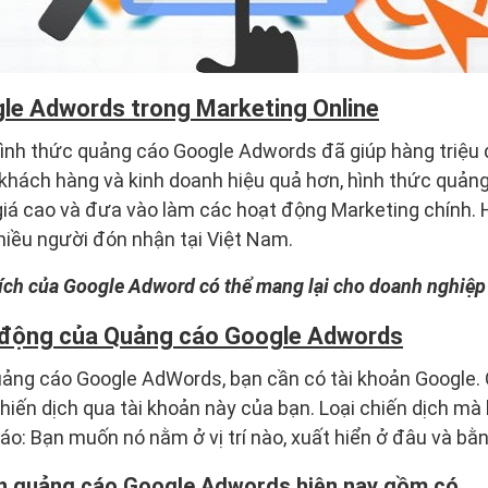
gle Adwords trong Marketing Online
hình thức quảng cáo Google Adwords đã giúp hàng triệu 
n khách hàng và kinh doanh hiệu quả hơn, hình thức quả
iá cao và đưa vào làm các hoạt động Marketing chính. 
hiều người đón nhận tại Việt Nam.
i ích của Google Adword có thể mang lại cho doanh nghiệp
 động của Quảng cáo Google Adwords
uảng cáo Google AdWords, bạn cần có tài khoản Google.
chiến dịch qua tài khoản này của bạn. Loại chiến dịch m
áo: Bạn muốn nó nằm ở vị trí nào, xuất hiển ở đâu và bằn
ịch quảng cáo Google Adwords hiện nay gồm có