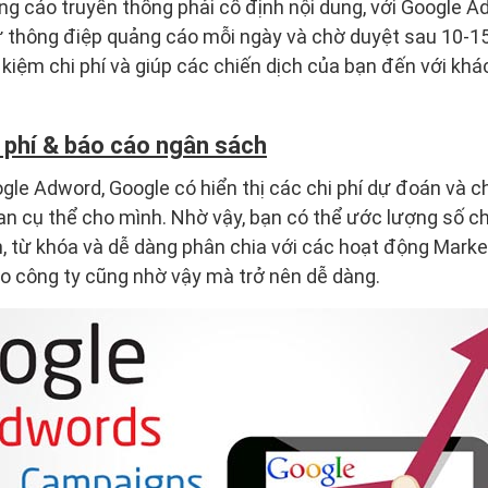
ng cáo truyền thống phải cố định nội dung, với Google A
ư thông điệp quảng cáo mỗi ngày và chờ duyệt sau 10-15
 kiệm chi phí và giúp các chiến dịch của bạn đến với k
i phí & báo cáo ngân sách
gle Adword, Google có hiển thị các chi phí dự đoán và ch
ian cụ thể cho mình. Nhờ vậy, bạn có thể ước lượng số ch
h, từ khóa và dễ dàng phân chia với các hoạt động Marke
o công ty cũng nhờ vậy mà trở nên dễ dàng.