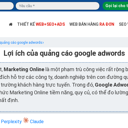
Gọi lại cho 
THIẾT KẾ
WEB+SEO+ADS
WEB BÁN HÀNG
RA ĐƠN
SEO
a quảng cáo google adwords
Lợi ích của quảng cáo google adwords
t,
Marketing Online
là một phạm trù công việc rất rộng 
 đích hỗ trợ các công ty, doanh nghiệp trên con đường 
ị trường khách hàng trực tuyến. Trong đó,
Google Adwo
hức Marketing Online tiềm năng, quy củ, có thể đo lườn
hất định.
Perplexity
Claude