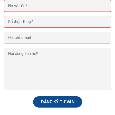
Cách chạy quảng cáo shopee bán hàng trên web
hiệu quả nhất hiện nay
Sau đây là hướng dẫn cách chạy quảng cáo Shopee
hiệu quả mà chúng tôi muốn chia sẻ với các nhà bán
hàng. Hi vọng với những chia sẻ trong bài viết này của...
ĐĂNG KÝ TƯ VẤN