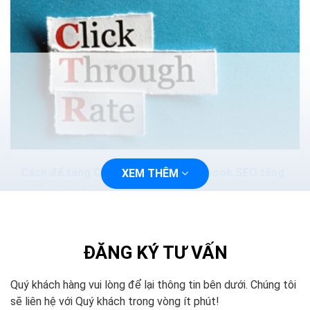
Cách để tăng CTR Google Ads Facebook SEO tăng
XEM THÊM
125% tỷ lệ nhấp chuột
Làm thế nào để khách hàng clicks vào mẫu quảng cáo
của mình, đâu là cách để tăng tỉ lệ nhấp chuột (CTR –
click through rate) nhanh nhất?? Đó luôn là câu...
ĐĂNG KÝ TƯ VẤN
Quý khách hàng vui lòng để lại thông tin bên dưới. Chúng tôi
sẽ liên hệ với Quý khách trong vòng ít phút!