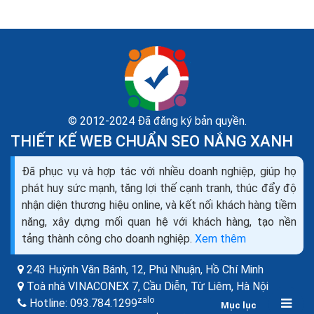
© 2012-2024 Đã đăng ký bản quyền.
THIẾT KẾ WEB CHUẨN SEO NẮNG XANH
Đã phục vụ và hợp tác với nhiều doanh nghiệp, giúp họ
Cách chậy quảng cáo nội thất bán trên Facebook
phát huy sức mạnh, tăng lợi thế cạnh tranh, thúc đẩy độ
Zalo Tiktok Web ra đơn
nhận diện thương hiệu online, và kết nối khách hàng tiềm
Ngành nội thất yêu cầu chi phí kinh doanh rất cao, do đó
năng, xây dựng mối quan hệ với khách hàng, tạo nền
nhà quảng cáo cũng sẵn sàng đầu tư mạnh vào
tảng thành công cho doanh nghiệp.
Xem thêm
Marketing để đem lại nhiều lợi nhuận hơn nữa. Vậy...
243 Huỳnh Văn Bánh, 12, Phú Nhuận,
Hồ Chí Minh
Toà nhà VINACONEX 7, Cầu Diễn, Từ Liêm,
Hà Nội
zalo
Hotline:
093.784.1299
Mục lục