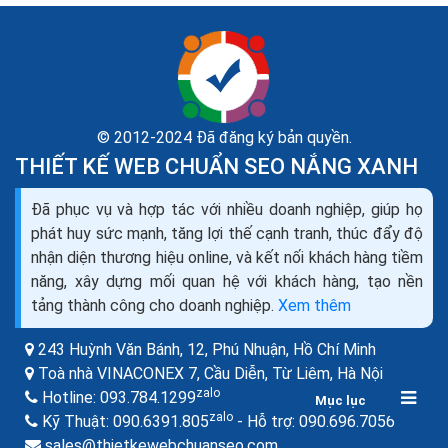
© 2012-2024 Đã đăng ký bản quyền.
THIẾT KẾ WEB CHUẨN SEO NẮNG XANH
Đã phục vụ và hợp tác với nhiều doanh nghiệp, giúp họ
Danh sách xưởng công ty thiết kế thi công tủ bếp
phát huy sức mạnh, tăng lợi thế cạnh tranh, thúc đẩy độ
tốt nhất tại TPHCM
nhận diện thương hiệu online, và kết nối khách hàng tiềm
Hãy là những khách hàng có gu khi sở hữu cho mình tủ
năng, xây dựng mối quan hệ với khách hàng, tạo nền
bếp hiện đại, phong cách, có thẩm mỹ mà tiết kiệm chi
tảng thành công cho doanh nghiệp.
Xem thêm
phí và bảo đảm được quá trình giữ gìn tốt...
243 Huỳnh Văn Bánh, 12, Phú Nhuận,
Hồ Chí Minh
Toà nhà VINACONEX 7, Cầu Diễn, Từ Liêm,
Hà Nội
zalo
Hotline:
093.784.1299
Mục lục
zalo
zalo
Kỹ Thuật:
090.6391.805
- Hỗ trợ:
090.696.7056
sales@thietkewebchuanseo.com