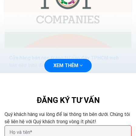
Cửa hàng bán nẹp trang trí gần đây TPHCM web
bán nẹp inox đồng nhôm
XEM THÊM
Trang trí nội thất là công đoạn quan trọng, tạo không
gian sống chất lượng, đẹp cho gia đình bạn. Tại
TPHCM, nhiều công ty cung cấp vật liệu trang trí nội...
ĐĂNG KÝ TƯ VẤN
Quý khách hàng vui lòng để lại thông tin bên dưới. Chúng tôi
sẽ liên hệ với Quý khách trong vòng ít phút!