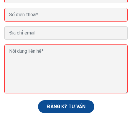
Cửa hàng sàn gỗ gần đây TPHCM web bán sàn gỗ
Uy Tin
Hy vọng rằng danh sách top Cửa hàng sàn gỗ gần đây
TPHCM quận 1 quận 2 quận 3 quận 4 quận 5 quận 6
quận 7 quận 8 quận 9 quận 10 quận 11 quận 12 bình
thạnh...
ĐĂNG KÝ TƯ VẤN