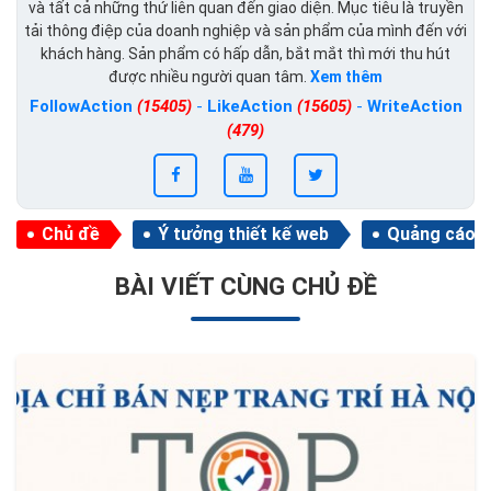
và tất cả những thứ liên quan đến giao diện. Mục tiêu là truyền
tải thông điệp của doanh nghiệp và sản phẩm của mình đến với
khách hàng. Sản phẩm có hấp dẫn, bắt mắt thì mới thu hút
được nhiều người quan tâm.
Xem thêm
FollowAction
(15405)
-
LikeAction
(15605)
-
WriteAction
(479)
Chủ đề
Ý tưởng thiết kế web
Quảng cáo
BÀI VIẾT CÙNG CHỦ ĐỀ