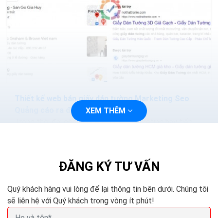
Thiết kế web bán giấy dán tường Marketing Seo
Quảng cáo ra đơn 100%
XEM THÊM
Trong thời đại công nghệ 4.0 việc marketing hay tiếp
cận với khách hàng sẽ trở nên dễ dàng và nhanh chóng
hơn, bạn chỉ cần thiết kế một trang web và tiến...
ĐĂNG KÝ TƯ VẤN
Quý khách hàng vui lòng để lại thông tin bên dưới. Chúng tôi
sẽ liên hệ với Quý khách trong vòng ít phút!