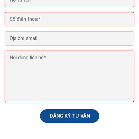
Thiết kế website bán cây cảnh Seo Quảng cáo
Marketing ra đơn 100%
Website bán cây cảnh còn được xem như một phòng
trưng bày,một phòng triển lãm nghệ thuật,để người
xem có thể tham khảo và cảm nhận qua cách giới
thiệu...
ĐĂNG KÝ TƯ VẤN