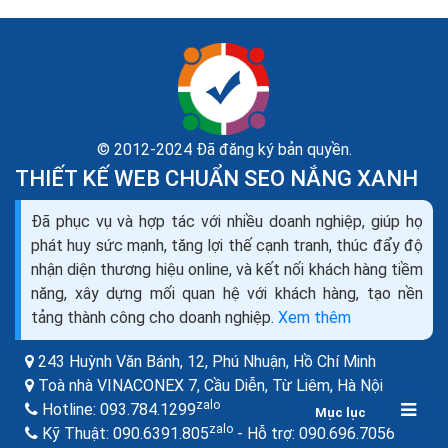
© 2012-2024 Đã đăng ký bản quyền.
THIẾT KẾ WEB CHUẨN SEO NẮNG XANH
Đã phục vụ và hợp tác với nhiều doanh nghiệp, giúp họ
Thiết kế website bán máy đếm tiền seo quảng cáo
phát huy sức mạnh, tăng lợi thế cạnh tranh, thúc đẩy độ
marketing ra đơn 100%
nhận diện thương hiệu online, và kết nối khách hàng tiềm
Bạn đang cần tìm hiểu về thiết kế web bán máy đếm
năng, xây dựng mối quan hệ với khách hàng, tạo nền
tiền như thế nào cho chuyên nghiệp, để mang lại hiệu
tảng thành công cho doanh nghiệp.
Xem thêm
quả kinh doanh cao nhất trong thời buổi kinh doanh...
243 Huỳnh Văn Bánh, 12, Phú Nhuận,
Hồ Chí Minh
Toà nhà VINACONEX 7, Cầu Diễn, Từ Liêm,
Hà Nội
zalo
Hotline:
093.784.1299
Mục lục
zalo
zalo
Kỹ Thuật:
090.6391.805
- Hỗ trợ:
090.696.7056