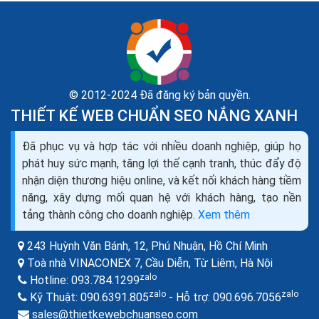
© 2012-2024 Đã đăng ký bản quyền.
THIẾT KẾ WEB CHUẨN SEO NẮNG XANH
Đã phục vụ và hợp tác với nhiều doanh nghiệp, giúp họ
phát huy sức mạnh, tăng lợi thế cạnh tranh, thúc đẩy độ
nhận diện thương hiệu online, và kết nối khách hàng tiềm
năng, xây dựng mối quan hệ với khách hàng, tạo nền
tảng thành công cho doanh nghiệp.
Xem thêm
243 Huỳnh Văn Bánh, 12, Phú Nhuận,
Hồ Chí Minh
Toà nhà VINACONEX 7, Cầu Diễn, Từ Liêm,
Hà Nội
zalo
Hotline:
093.784.1299
zalo
zalo
Kỹ Thuật:
090.6391.805
- Hỗ trợ:
090.696.7056
sales@thietkewebchuanseo.com