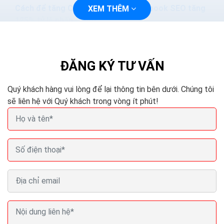
Cách để tăng CTR Google Ads Facebook SEO tăng
XEM THÊM
125% tỷ lệ nhấp chuột
Làm thế nào để khách hàng clicks vào mẫu quảng cáo
của mình, đâu là cách để tăng tỉ lệ nhấp chuột (CTR –
click through rate) nhanh nhất?? Đó luôn là câu...
ĐĂNG KÝ TƯ VẤN
Quý khách hàng vui lòng để lại thông tin bên dưới. Chúng tôi
sẽ liên hệ với Quý khách trong vòng ít phút!