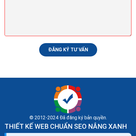
Cách chạy quảng cáo shopee bán hàng trên web
hiệu quả nhất hiện nay
Sau đây là hướng dẫn cách chạy quảng cáo Shopee
hiệu quả mà chúng tôi muốn chia sẻ với các nhà bán
hàng. Hi vọng với những chia sẻ trong bài viết này của...
ĐĂNG KÝ TƯ VẤN
© 2012-2024 Đã đăng ký bản quyền.
THIẾT KẾ WEB CHUẨN SEO NẮNG XANH