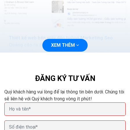
Thiết kế web bán giấy dán tường Marketing Seo
Quảng cáo ra đơn 100%
XEM THÊM
Trong thời đại công nghệ 4.0 việc marketing hay tiếp
cận với khách hàng sẽ trở nên dễ dàng và nhanh chóng
hơn, bạn chỉ cần thiết kế một trang web và tiến...
ĐĂNG KÝ TƯ VẤN
Quý khách hàng vui lòng để lại thông tin bên dưới. Chúng tôi
sẽ liên hệ với Quý khách trong vòng ít phút!