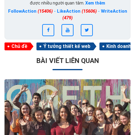
được nhiều người quan tâm.
Xem thêm
FollowAction
(15406)
-
LikeAction
(15606)
-
WriteAction
(479)
Chủ đề
Ý tưởng thiết kế web
Kinh doanh
BÀI VIẾT LIÊN QUAN