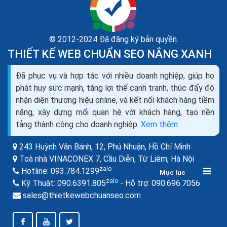
© 2012-2024 Đã đăng ký bản quyền.
THIẾT KẾ WEB CHUẨN SEO NẮNG XANH
Đã phục vụ và hợp tác với nhiều doanh nghiệp, giúp họ
Thiết kế website bán máy đếm tiền seo quảng cáo
phát huy sức mạnh, tăng lợi thế cạnh tranh, thúc đẩy độ
marketing ra đơn 100%
nhận diện thương hiệu online, và kết nối khách hàng tiềm
Bạn đang cần tìm hiểu về thiết kế web bán máy đếm
năng, xây dựng mối quan hệ với khách hàng, tạo nền
tiền như thế nào cho chuyên nghiệp, để mang lại hiệu
tảng thành công cho doanh nghiệp.
Xem thêm
quả kinh doanh cao nhất trong thời buổi kinh doanh...
243 Huỳnh Văn Bánh, 12, Phú Nhuận,
Hồ Chí Minh
Toà nhà VINACONEX 7, Cầu Diễn, Từ Liêm,
Hà Nội
zalo
Hotline:
093.784.1299
Mục lục
zalo
zalo
Kỹ Thuật:
090.6391.805
- Hỗ trợ:
090.696.7056
sales@thietkewebchuanseo.com