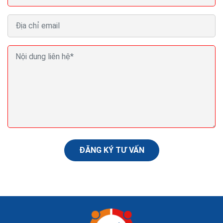
Thiết kế website bán cây cảnh Seo Quảng cáo
Marketing ra đơn 100%
Website bán cây cảnh còn được xem như một phòng
trưng bày,một phòng triển lãm nghệ thuật,để người
xem có thể tham khảo và cảm nhận qua cách giới
thiệu...
ĐĂNG KÝ TƯ VẤN