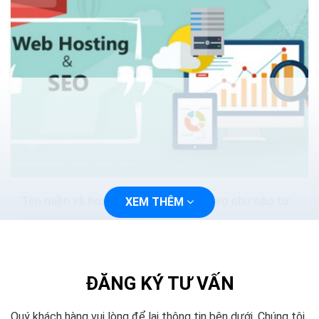
Tên miền và hosting ảnh hưởng tới seo như nào tư
XEM THÊM
vấn domain và hosting
Tên miền và hosting ảnh hưởng tới seo như nào. Cho
nên tùy vào chiến lược SEO của mình cho google nào
thì nên chọn tên miền quốc gia đó. Việc lựa chọn...
ĐĂNG KÝ TƯ VẤN
Quý khách hàng vui lòng để lại thông tin bên dưới. Chúng tôi