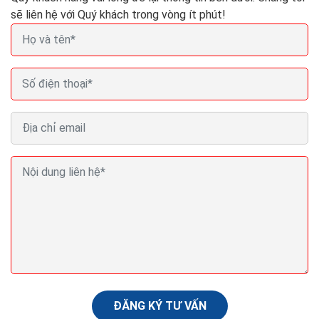
sẽ liên hệ với Quý khách trong vòng ít phút!
Hosting và seo có liên hệ với nhau như nào?
Hosting có ảnh hưởng SEO
SEO là việc tối ưu rất nhiều yếu tố để website có thứ
hạng cao trên công cụ tìm kiếm. Do vậy, mọi khía cạnh
của website cần phải được xem xét một...
ĐĂNG KÝ TƯ VẤN