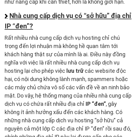
như nâng cấp khi cần thiết, hơn là không giới hạn.
Nhà cung cấp dịch vụ có “sở hữu” địa chỉ
IP “đen”?
Rất nhiều nhà cung cấp dịch vụ hosting chỉ chú
trọng đến lợi nhuận mà không hề quan tâm tới
khách hàng thật sự của mình là ai. Điều này đồng
nghĩa với việc là rất nhiều nhà cung cấp dịch vụ
hosting lại cho phép việc
lưu trữ
các website độc
hại, có nội dung không lành mạnh, spammers hoặc
các máy chủ chứa vô số các vấn đề về an ninh bảo
mật. Do vậy, hệ thống mạng của nhiều nhà cung cấp
dịch vụ có chứa rất nhiều địa chỉ
IP “đen”
, gây
không ít ảnh hưởng xấu đến các khách hàng. Có
những nhà cung cấp dịch vụ hosting “sở hữu” cả
nguyên cả một lớp C các địa chỉ IP “đen” rồi sau đó,
chính những địa chỉ IP này lại được cấp cho các