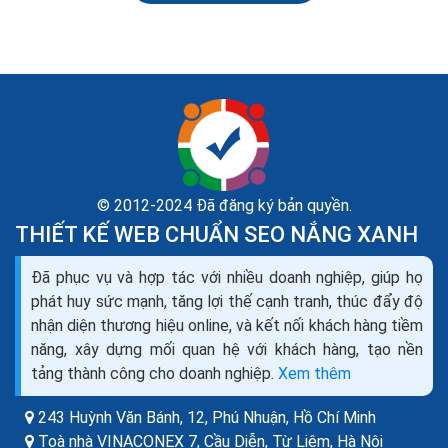
© 2012-2024 Đã đăng ký bản quyền.
THIẾT KẾ WEB CHUẨN SEO NẮNG XANH
Đã phục vụ và hợp tác với nhiều doanh nghiệp, giúp họ
Hướng dẫn sử dụng hosting cpanel chuyên nghiệp
phát huy sức mạnh, tăng lợi thế cạnh tranh, thúc đẩy độ
cPanel là control panel nền Linux phổ biến nhất cho tài
nhận diện thương hiệu online, và kết nối khách hàng tiềm
khoản web hosting. Nó giúp bạn quản lý tất cả dịch vụ
năng, xây dựng mối quan hệ với khách hàng, tạo nền
web trong một chỗ. Hiện nay, cPanel là chuẩn của...
tảng thành công cho doanh nghiệp.
Xem thêm
243 Huỳnh Văn Bánh, 12, Phú Nhuận,
Hồ Chí Minh
Toà nhà VINACONEX 7, Cầu Diễn, Từ Liêm,
Hà Nội