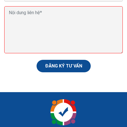
Thiết kế website bán cây cảnh Seo Quảng cáo
Marketing ra đơn 100%
Website bán cây cảnh còn được xem như một phòng
trưng bày,một phòng triển lãm nghệ thuật,để người
xem có thể tham khảo và cảm nhận qua cách giới
thiệu...
ĐĂNG KÝ TƯ VẤN