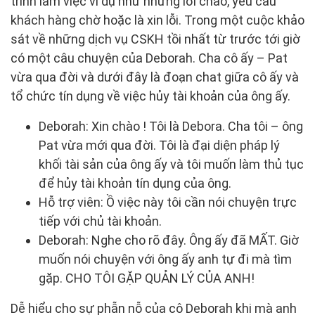
trình làm việc ví dụ như những lời chào, yêu cầu
khách hàng chờ hoặc là xin lỗi. Trong một cuộc khảo
sát về những dịch vụ CSKH tồi nhất từ trước tới giờ
có một câu chuyện của Deborah. Cha cô ấy – Pat
vừa qua đời và dưới đây là đoạn chat giữa cô ấy và
tổ chức tín dụng về việc hủy tài khoản của ông ấy.
Deborah: Xin chào ! Tôi là Debora. Cha tôi – ông
Pat vừa mới qua đời. Tôi là đại diện pháp lý
khối tài sản của ông ấy và tôi muốn làm thủ tục
để hủy tài khoản tín dụng của ông.
Hỗ trợ viên: Ồ việc này tôi cần nói chuyện trực
tiếp với chủ tài khoản.
Deborah: Nghe cho rõ đây. Ông ấy đã MẤT. Giờ
muốn nói chuyện với ông ấy anh tự đi mà tìm
gặp. CHO TÔI GẶP QUẢN LÝ CỦA ANH!
Dễ hiểu cho sự phẫn nỗ của cô Deborah khi mà anh