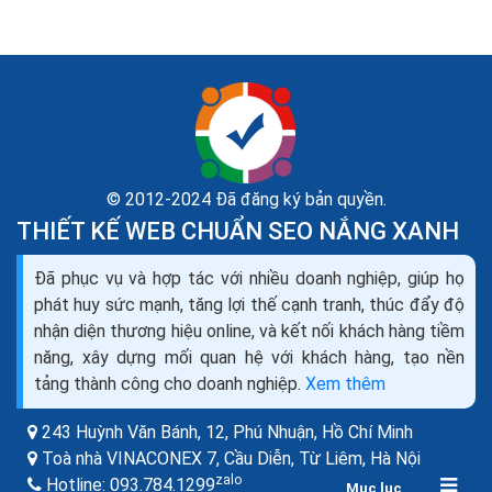
© 2012-2024 Đã đăng ký bản quyền.
THIẾT KẾ WEB CHUẨN SEO NẮNG XANH
Đã phục vụ và hợp tác với nhiều doanh nghiệp, giúp họ
Video trên di động đang lên ngôi tại Việt Nam
phát huy sức mạnh, tăng lợi thế cạnh tranh, thúc đẩy độ
Theo khảo sát của Omnicom Media và công ty nghiên
nhận diện thương hiệu online, và kết nối khách hàng tiềm
cứu Epinion, mạng xã hội, đặc biệt là Facebook và
năng, xây dựng mối quan hệ với khách hàng, tạo nền
Instagram, là những nền tảng rất phổ biến tại Việt Nam.
tảng thành công cho doanh nghiệp.
Xem thêm
60%...
243 Huỳnh Văn Bánh, 12, Phú Nhuận,
Hồ Chí Minh
Toà nhà VINACONEX 7, Cầu Diễn, Từ Liêm,
Hà Nội
zalo
Hotline:
093.784.1299
Mục lục