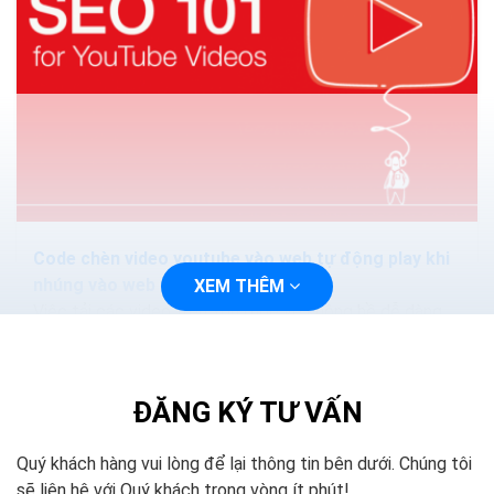
Code chèn video youtube vào web tự động play khi
nhúng vào web
XEM THÊM
Việc tải các video trên YouTube về không hề dễ dàng,
tuy nhiên bạn có thể nhúng các video vào website bằng
việc sử dụng thẻ iframe để liên kết với trình chơi video
của YouTube.
ĐĂNG KÝ TƯ VẤN
Quý khách hàng vui lòng để lại thông tin bên dưới. Chúng tôi
sẽ liên hệ với Quý khách trong vòng ít phút!