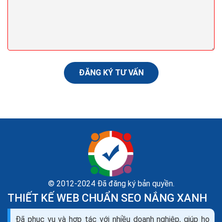
trong Marketing?
Nội dung là yếu tố quyết định. Có lẽ bạn đã nghe điều
này hàng trăm lần rồi khi tìm hiểu về mối quan hệ giữa
nội dung và SEO. Tạo dựng được nguồn...
ĐĂNG KÝ TƯ VẤN
© 2012-2024 Đã đăng ký bản quyền.
THIẾT KẾ WEB CHUẨN SEO NẮNG XANH
Dịch vụ seo là gì? Tìm hiểu về dịch vụ seo web và
Đã phục vụ và hợp tác với nhiều doanh nghiệp, giúp họ