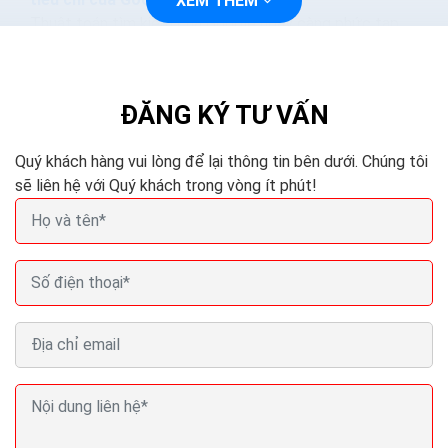
XEM THÊM
Thuật toán tìm kiếm của Google ngày càng phức tạp
và thông minh hơn. Các phương pháp nhồi nhét từ khóa.
Hoặc mua lại các nội dung sẽ làm mất hiệu quả...
ĐĂNG KÝ TƯ VẤN
Quý khách hàng vui lòng để lại thông tin bên dưới. Chúng tôi
sẽ liên hệ với Quý khách trong vòng ít phút!
Seo (search engine optimization) là gì? Seo là gì