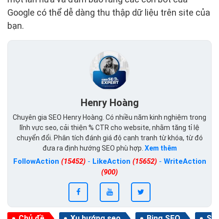
Google có thể dễ dàng thu thập dữ liệu trên site của
bạn.
Henry Hoàng
Chuyên gia SEO Henry Hoàng. Có nhiều năm kinh nghiệm trong
lĩnh vực seo, cải thiện % CTR cho website, nhằm tăng tỉ lệ
chuyển đổi. Phân tích đánh giá độ cạnh tranh từ khóa, từ đó
đưa ra định hướng SEO phù hợp.
Xem thêm
FollowAction
(15452)
-
LikeAction
(15652)
-
WriteAction
(900)
Chủ đề
Xu hướng seo
Bing SEO
Se