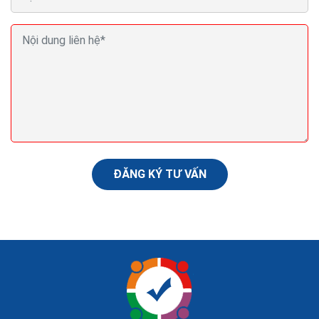
Ba lời khuyên về SEO giúp nội dung Pr cua bạn xếp
thứ hạng cao Google
Việc triên khai thuật toán Panda 4.2 của Google đã
được bắt đầu vào cuối tuần qua và đang tiếp tục thực
hiện cam kết của Google trao cho những nội...
ĐĂNG KÝ TƯ VẤN