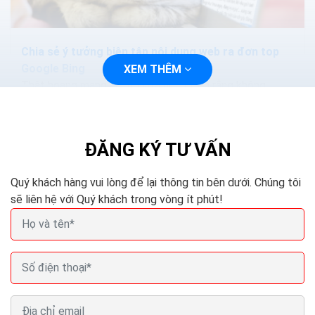
Chia sẻ ý tưởng biên tập nội dung web ra đơn top
Google Bing
XEM THÊM
Thật hoang mang khi tôi vừa nói ở trên rằng không
được trùng lặp nội dung. Không được lấy của đối thủ.
Nhưng khoan đã, bạn có thể chờ đợi...
ĐĂNG KÝ TƯ VẤN
Quý khách hàng vui lòng để lại thông tin bên dưới. Chúng tôi
sẽ liên hệ với Quý khách trong vòng ít phút!