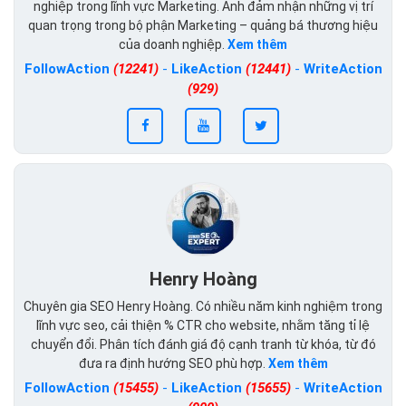
nghiệp trong lĩnh vực Marketing. Anh đảm nhận những vị trí
quan trọng trong bộ phận Marketing – quảng bá thương hiệu
của doanh nghiệp.
Xem thêm
FollowAction
(12241)
-
LikeAction
(12441)
-
WriteAction
(929)
Henry Hoàng
Chuyên gia SEO Henry Hoàng. Có nhiều năm kinh nghiệm trong
lĩnh vực seo, cải thiện % CTR cho website, nhằm tăng tỉ lệ
chuyển đổi. Phân tích đánh giá độ cạnh tranh từ khóa, từ đó
đưa ra định hướng SEO phù hợp.
Xem thêm
FollowAction
(15455)
-
LikeAction
(15655)
-
WriteAction