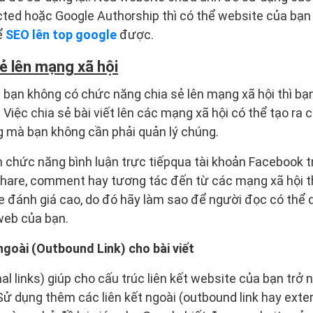
ed hoặc Google Authorship thì có thể website của bạn
ể
SEO lên top google
được.
ẻ lên mạng xã hội
 bạn không có chức năng chia sẻ lên mạng xã hội thì b
. Việc chia sẻ bài viết lên các mạng xã hội có thể tạo r
g mà bạn không cần phải quản lý chúng.
chức năng bình luận trực tiếpqua tài khoản Facebook tr
 share, comment hay tương tác đến từ các mạng xã hội t
 đánh giá cao, do đó hãy làm sao để người đọc có thể d
 web của bạn.
ngoài (Outbound Link) cho bài viết
rnal links) giúp cho cấu trúc liên kết website của bạn tr
 Sử dụng thêm các liên kết ngoài (outbound link hay exter