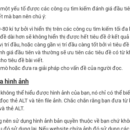
à một yếu tố được các công cụ tìm kiếm đánh giá đầu tiên
ết mà bạn nên chú ý:
-80 kí tự bởi vì hiển thị trên các công cụ tìm kiếm tối đa l
 đề dài hơn sẽ không hiển thị được hết tiêu đề ở kết quả
ị trí đầu, hoặc càng gần vị trí đầu càng tốt bởi vì tiêu 
nh giá đầu tiên và thường sẽ ưu tiên các tiêu đề có từ k
o tiêu đề bài viết.
tò mò hoặc đưa ra giải pháp cho vấn đề của người đọc.
ủa hình ảnh
không thể hiểu được hình ảnh của bạn, nó chỉ có thể biế
 đọc thẻ ALT và tên file ảnh. Chắc chắn rằng bạn đưa từ
và thẻ ALT.
g nên sử dụng hình ảnh bản quyền thuộc về bạn chứ khô
u đó sử dụng lại. Nếu website chứa ảnh đó sử dụng các