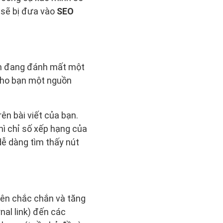
 sẽ bị đưa vào
SEO
ạn đang đánh mất một
a cho bạn một nguồn
ên bài viết của bạn.
hì chỉ số xếp hạng của
ễ dàng tìm thấy nút
ở nên chắc chắn và tăng
nal link) đến các