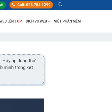
Call: 093.784.1299
tôi
 WEB LÊN
TOP
DỊCH VỤ WEB
VIẾT PHẦN MỀM
g
. Hãy áp dụng thử
eb mình trong kết