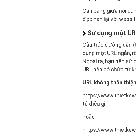
Cân bằng giữa nội dun
đọc nán lại với websit
Sử dụng một URL
Cấu trúc đường dẫn (U
dụng một URL ngắn, rõ
Ngoài ra, bạn nên sử d
URL nên có chứa từ k
URL không thân thiện
https://www.thietke
tả điều gì
hoặc
https://www.thietkewe