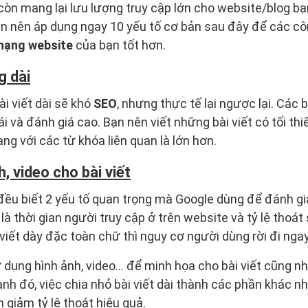
òn mang lại lưu lượng truy cập lớn cho website/blog b
ạn nên áp dụng ngay 10 yếu tố cơ bản sau đây để các c
 hạng website
của bạn tốt hơn.
g dài
i viết dài sẽ khó
SEO
, nhưng thực tế lại ngược lại. Các b
 và đánh giá cao. Bạn nên viết những bài viết có tối thi
ng với các từ khóa liên quan là lớn hơn.
, video cho bài viết
 đều biết 2 yếu tố quan trọng mà Google dùng để đánh g
à thời gian người truy cập ở trên website và tỷ lệ thoát 
viết dày đặc toàn chữ thì nguy cơ người dùng rời đi ngay
dụng hình ảnh, video… để minh họa cho bài viết cũng như
nh đó, việc chia nhỏ bài viết dài thành các phần khác n
n giảm tỷ lệ thoát hiệu quả.