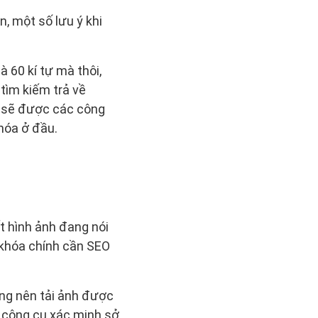
, một số lưu ý khi
à 60 kí tự mà thôi,
 tìm kiếm trả về
đề sẽ được các công
hóa ở đầu.
t hình ảnh đang nói
 khóa chính cần SEO
ng nên tải ảnh được
 công cụ xác minh sở