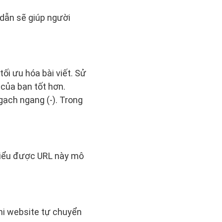
 dẫn sẽ giúp người
ối ưu hóa bài viết. Sử
 của bạn tốt hơn.
gạch ngang (-). Trong
hiểu được URL này mô
khi website tự chuyển