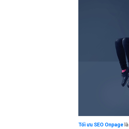
Tối ưu SEO Onpage
là