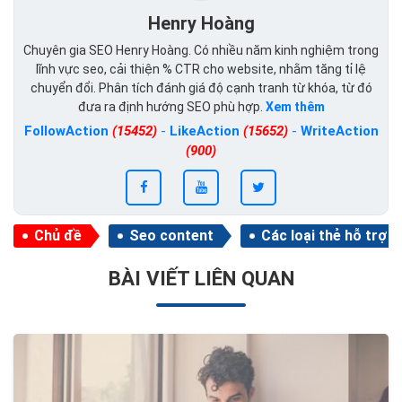
Henry Hoàng
Chuyên gia SEO Henry Hoàng. Có nhiều năm kinh nghiệm trong
lĩnh vực seo, cải thiện % CTR cho website, nhằm tăng tỉ lệ
chuyển đổi. Phân tích đánh giá độ cạnh tranh từ khóa, từ đó
đưa ra định hướng SEO phù hợp.
Xem thêm
FollowAction
(15452)
-
LikeAction
(15652)
-
WriteAction
(900)
Chủ đề
Seo content
Các loại thẻ hỗ trợ 
BÀI VIẾT LIÊN QUAN