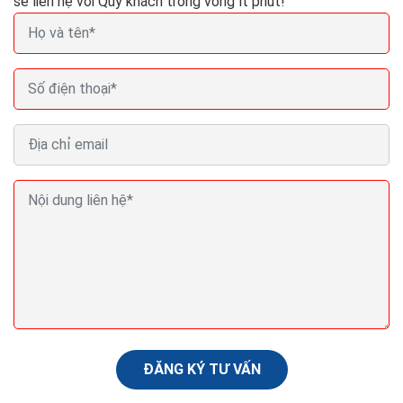
sẽ liên hệ với Quý khách trong vòng ít phút!
Ba lời khuyên về SEO giúp nội dung Pr cua bạn xếp
thứ hạng cao Google
Việc triên khai thuật toán Panda 4.2 của Google đã
được bắt đầu vào cuối tuần qua và đang tiếp tục thực
hiện cam kết của Google trao cho những nội...
ĐĂNG KÝ TƯ VẤN