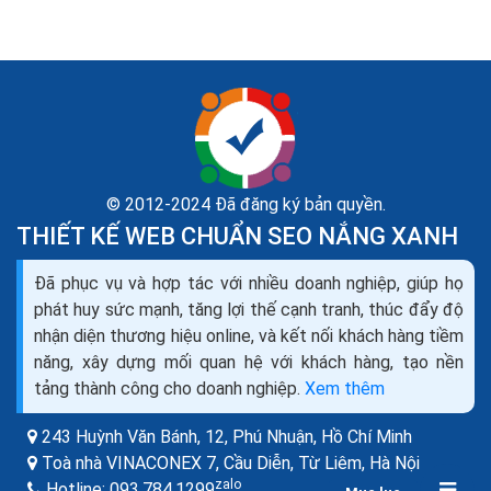
© 2012-2024 Đã đăng ký bản quyền.
THIẾT KẾ WEB CHUẨN SEO NẮNG XANH
Cách xây dựng nội dung web hấp dẫn chuẩn Google
Đã phục vụ và hợp tác với nhiều doanh nghiệp, giúp họ
Bing ra đơn
phát huy sức mạnh, tăng lợi thế cạnh tranh, thúc đẩy độ
SEO content hiểu đơn giản là phương pháp SEO dưạ
nhận diện thương hiệu online, và kết nối khách hàng tiềm
trên nội dung chất lượng là chính. Các yếu tố quan
năng, xây dựng mối quan hệ với khách hàng, tạo nền
trọng nhất giúp làm SEO thành công là: Nội dung,
tảng thành công cho doanh nghiệp.
Xem thêm
Onpage, Backlink, Traffic.
243 Huỳnh Văn Bánh, 12, Phú Nhuận,
Hồ Chí Minh
Toà nhà VINACONEX 7, Cầu Diễn, Từ Liêm,
Hà Nội
zalo
Hotline:
093.784.1299