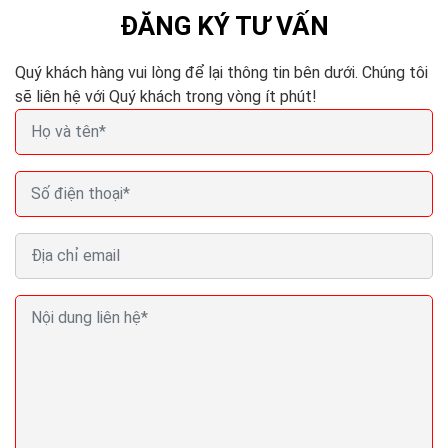
ĐĂNG KÝ TƯ VẤN
Quý khách hàng vui lòng để lại thông tin bên dưới. Chúng tôi
sẽ liên hệ với Quý khách trong vòng ít phút!
Bí quyết khiến khách hàng quay trở lại sau lần mua
hàng đầu tiên
Để có thể tiếp cận khách hàng hiệu quả nhất qua email
thương mại điện tử, hãy cố gắng tìm hiểu và phân tích
để biết được khách hàng của bạn đang...