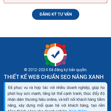
ĐĂNG KÝ TƯ VẤN
© 2012-2024 Đã đăng ký bản quyền.
THIẾT KẾ WEB CHUẨN SEO NẮNG XANH
345 kỹ năng thiết yếu trong dịch vụ khách hàng hiệu
Đã phục vụ và hợp tác với nhiều doanh nghiệp, giúp họ
quả nhất
phát huy sức mạnh, tăng lợi thế cạnh tranh, thúc đẩy độ
Kiên nhẫn không chỉ giúp bạn cung cấp dịch vụ tốt hơn,
nhận diện thương hiệu online, và kết nối khách hàng tiềm
mà một nghiên cứu của Đại học Toronto đã chỉ ra rằng
năng, xây dựng mối quan hệ với khách hàng, tạo nền
mất kiên nhẫn không chỉ ngăn cản khả...