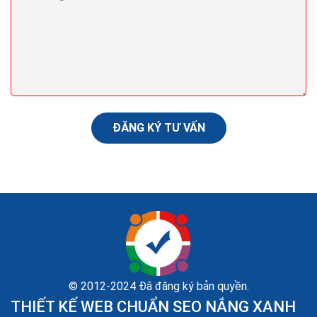
Ba lời khuyên về SEO giúp nội dung Pr cua bạn xếp
thứ hạng cao Google
Việc triên khai thuật toán Panda 4.2 của Google đã
được bắt đầu vào cuối tuần qua và đang tiếp tục thực
hiện cam kết của Google trao cho những nội...
ĐĂNG KÝ TƯ VẤN
© 2012-2024 Đã đăng ký bản quyền.
THIẾT KẾ WEB CHUẨN SEO NẮNG XANH