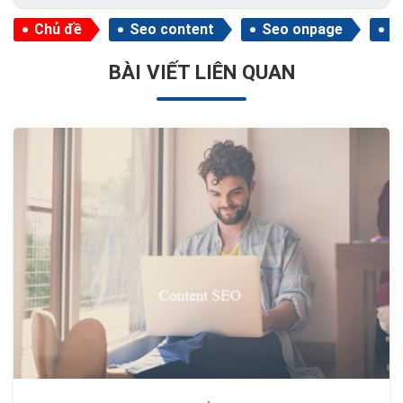
Chủ đề
Seo content
Seo onpage
T
BÀI VIẾT LIÊN QUAN