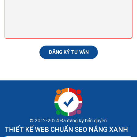
Seo (search engine optimization) là gì? Seo là gì
trong Marketing?
Nội dung là yếu tố quyết định. Có lẽ bạn đã nghe điều
này hàng trăm lần rồi khi tìm hiểu về mối quan hệ giữa
nội dung và SEO. Tạo dựng được nguồn...
ĐĂNG KÝ TƯ VẤN
© 2012-2024 Đã đăng ký bản quyền.
THIẾT KẾ WEB CHUẨN SEO NẮNG XANH