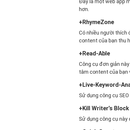
Đây là một web app mi
hơn.
RhymeZone
Có nhiều người thích 
content của bạn thu 
Read-Able
Công cụ đơn giản này
tâm content của bạn v
Live-Keyword-Ana
Sử dụng công cụ SEO m
Kill Writer’s Block
Sử dụng công cụ này đ