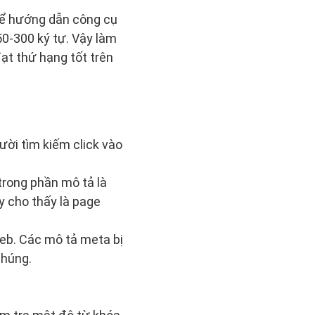
 để hướng dẫn công cụ
0-300 ký tự. Vậy làm
ạt thứ hạng tốt trên
ười tìm kiếm click vào
trong phần mô tả là
y cho thấy là page
eb. Các mô tả meta bị
chúng.