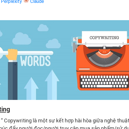
Perplexity
Claude
ting
:
“ Copywriting là một sự kết hợp hài hòa giữa nghệ thuật
 thúc đẩy người đọc/người truy cập mua sản phẩm/sử dụ