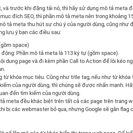
t, và trước khi đăng tải nó, thì hãy sử dụng mô tả meta
 mục đích SEO, thì phần mô tả meta nên trong khoảng 15
mô tả meta thu hút sự chú ý của người dùng, cũng như đ
ng lưu ý bạn các điều sau:
 (gồm space)
i động: Phần mô tả meta là 113 ký tự (gồm space).
ội dung page và đi kèm phần Call to Action để lôi kéo ng
n.
từ khóa mục tiêu. Cũng như title tag, nếu như từ khóa 
 kiếm của người dùng, thì chúng sẽ được nhấn mạnh. Hã
quan đến tìm kiếm của người dùng.
ả meta đều khác biệt trên tất cả các page trên trang w
i khi bị các webmaster bỏ qua, nhưng Google sẽ gắn flag 