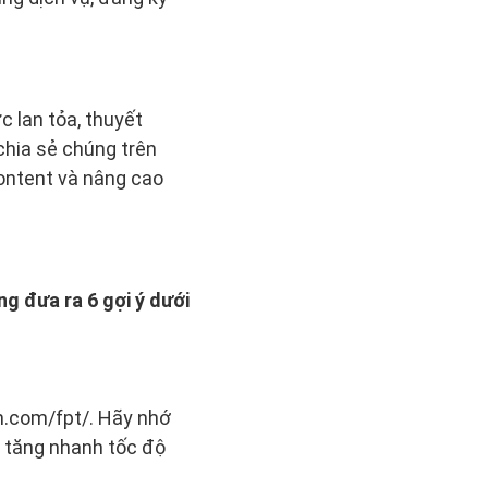
c lan tỏa, thuyết
chia sẻ chúng trên
content và nâng cao
g đưa ra 6 gợi ý dưới
om.com/fpt/. Hãy nhớ
h tăng nhanh tốc độ