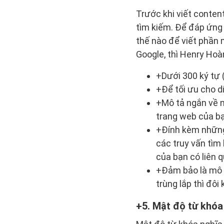
Trước khi viết conten
tìm kiếm. Để đáp ứng
thế nào để viết phần 
Google, thì Henry Hoà
+Dưới 300 ký tự
+Để tối ưu cho d
+Mô tả ngắn về n
trang web của bạ
+Đính kèm những 
các truy vấn tìm
của bạn có liên 
+Đảm bảo là mô t
trùng lắp thì đô
5. Mật độ từ khóa