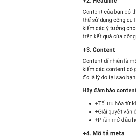
2. Headline
Content của bạn có thể
thể sử dụng công cụ 
kiếm các ý tưởng cho 
trên kết quả của công 
3. Content
Content dĩ nhiên là m
kiếm các content có g
đó là lý do tại sao b
Hãy đảm bảo content 
+Tối ưu hóa từ k
+Giải quyết vấn
+Phần mở đầu hấ
4. Mô tả meta