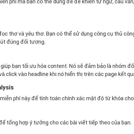
ễn phí mà bạn có thể dùng để để khiến từ ngữ, câu văn,
đọc thơ và yêu thơ. Bạn có thể sử dụng công cụ thủ côn
hút đúng đối tượng.
 giúp bạn tối ưu hóa content. Nó sẽ đảm bảo là nhóm đ
à click vào headline khi nó hiển thị trên các page kết q
lysis
iễn phí này để tính toán chính xác mật độ từ khóa cho
ể tổng hợp ý tưởng cho các bài viết tiếp theo của bạn.