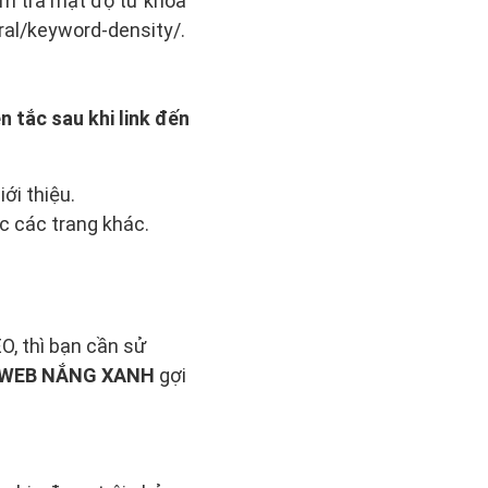
ểm tra mật độ từ khóa
ral/keyword-density/.
 tắc sau khi link đến
ới thiệu.
c các trang khác.
O, thì bạn cần sử
 WEB NẮNG XANH
gợi