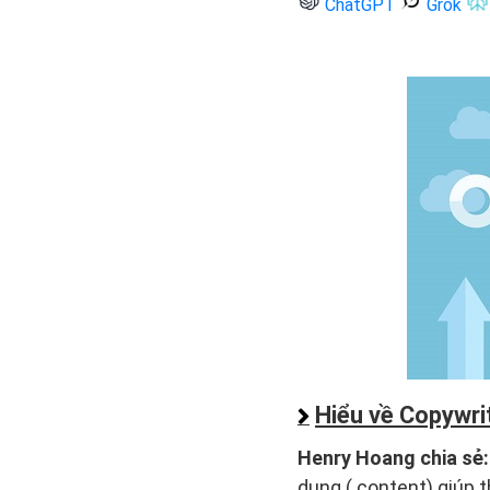
ChatGPT
Grok
Hiểu về Copywri
Henry Hoang chia sẻ
dung ( content) giúp