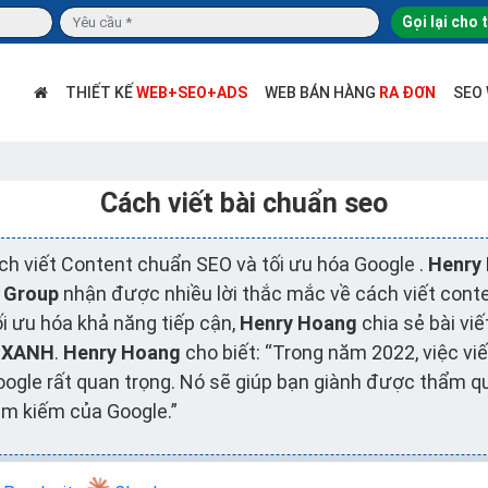
Gọi lại cho 
THIẾT KẾ
WEB+SEO+ADS
WEB BÁN HÀNG
RA ĐƠN
SEO
Cách viết bài chuẩn seo
ch viết Content chuẩn SEO và tối ưu hóa Google .
Henry
h Group
nhận được nhiều lời thắc mắc về cách viết conte
i ưu hóa khả năng tiếp cận,
Henry Hoang
chia sẻ bài viế
 XANH
.
Henry Hoang
cho biết:
“Trong năm 2022, việc vi
ogle rất quan trọng. Nó sẽ giúp bạn giành được thẩm quy
ìm kiếm của Google.”