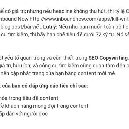
 có giá trị; nhưng nếu headline không thu hút, thì tỷ lệ
Inbound Now http://www.inboundnow.com/apps/kill-writ
blog post/bài viết.
Lưu ý:
Nếu như bạn muốn toàn bộ tiê
cụ tìm kiếm, thì hãy hạn chế tiêu đề dưới 72 ký tự. Nó sẽ
ột yếu tố quan trọng và cần thiết trong
SEO Copywriting
iá trị, hữu ích; và công cụ tìm kiếm cũng quan tâm đến
ạn nên cập nhật trang của bạn bằng content mới mẻ.
của bạn có đáp ứng các tiêu chí sau:
hóa trong tiêu đề content
 đề khách hàng mong đợi trong content
p dẫn với người đọc