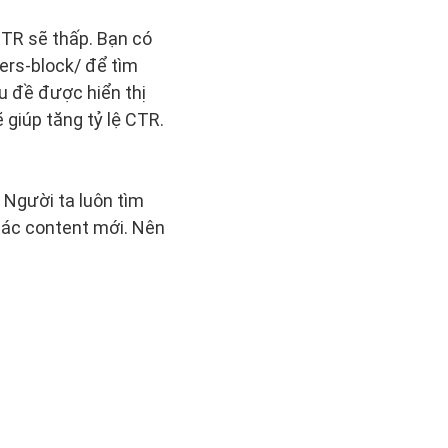
 CTR sẽ thấp. Bạn có
ers-block/ để tìm
u đề được hiển thị
 giúp tăng tỷ lệ CTR.
. Người ta luôn tìm
 các content mới. Nên