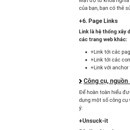
Mật độ từ khóa nghĩa 
của bạn, bạn có thẻ s
6. Page Links
Link là hệ thống xây 
các trang web khác:
+Link tới các pag
+Link tới các co
+Link với anchor
Công cụ, nguồn
Để hoàn toàn hiểu đư
dụng một số công cụ 
ý:
Unsuck-it