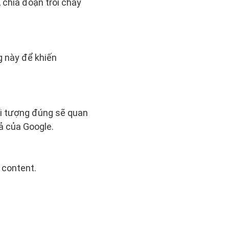
 chia đoạn trôi chảy
g này để khiến
ối tượng đúng sẽ quan
uả của Google.
 content.