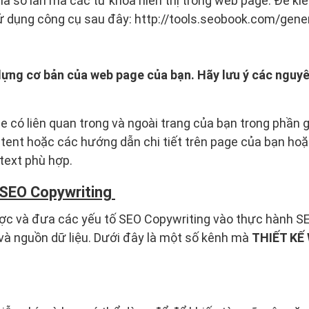
là số lần mà các từ khóa hiển thị trong web page. Để ki
ử dụng công cụ sau đây: http://tools.seobook.com/gene
dựng cơ bản của web page của bạn. Hãy lưu ý các nguyên
e có liên quan trong và ngoài trang của bạn trong phần gi
ntent hoặc các hướng dẫn chi tiết trên page của bạn hoặ
 text phù hợp.
 SEO Copywriting
ợc và đưa các yếu tố SEO Copywriting vào thực hành SE
và nguồn dữ liệu. Dưới đây là một số kênh mà
THIẾT KẾ