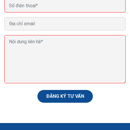
Ba lời khuyên về SEO giúp nội dung Pr cua bạn xếp
thứ hạng cao Google
Việc triên khai thuật toán Panda 4.2 của Google đã
được bắt đầu vào cuối tuần qua và đang tiếp tục thực
hiện cam kết của Google trao cho những nội...
ĐĂNG KÝ TƯ VẤN