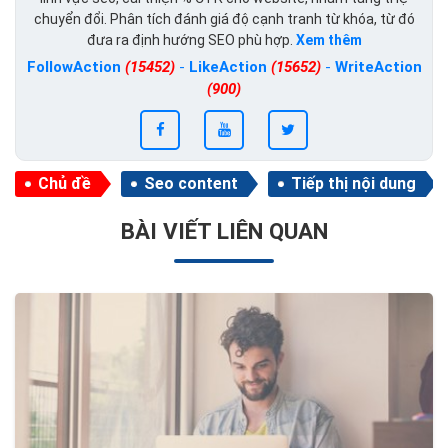
chuyển đổi. Phân tích đánh giá độ cạnh tranh từ khóa, từ đó
đưa ra định hướng SEO phù hợp.
Xem thêm
FollowAction
(15452)
-
LikeAction
(15652)
-
WriteAction
(900)
Chủ đề
Seo content
Tiếp thị nội dung
BÀI VIẾT LIÊN QUAN