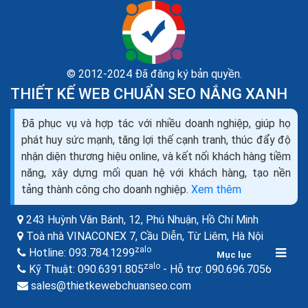
© 2012-2024 Đã đăng ký bản quyền.
THIẾT KẾ WEB CHUẨN SEO NẮNG XANH
Cách xây dựng nội dung web hấp dẫn chuẩn Google
Đã phục vụ và hợp tác với nhiều doanh nghiệp, giúp họ
Bing ra đơn
phát huy sức mạnh, tăng lợi thế cạnh tranh, thúc đẩy độ
SEO content hiểu đơn giản là phương pháp SEO dưạ
nhận diện thương hiệu online, và kết nối khách hàng tiềm
trên nội dung chất lượng là chính. Các yếu tố quan
năng, xây dựng mối quan hệ với khách hàng, tạo nền
trọng nhất giúp làm SEO thành công là: Nội dung,
tảng thành công cho doanh nghiệp.
Xem thêm
Onpage, Backlink, Traffic.
243 Huỳnh Văn Bánh, 12, Phú Nhuận,
Hồ Chí Minh
Toà nhà VINACONEX 7, Cầu Diễn, Từ Liêm,
Hà Nội
zalo
Hotline:
093.784.1299
Mục lục
zalo
zalo
Kỹ Thuật:
090.6391.805
- Hỗ trợ:
090.696.7056
sales@thietkewebchuanseo.com