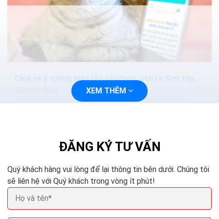
Chia sẻ ý tưởng biên tập nội dung web ra đơn top
Google Bing
XEM THÊM
Thật hoang mang khi tôi vừa nói ở trên rằng không
được trùng lặp nội dung. Không được lấy của đối thủ.
Nhưng khoan đã, bạn có thể chờ đợi...
ĐĂNG KÝ TƯ VẤN
Quý khách hàng vui lòng để lại thông tin bên dưới. Chúng tôi
sẽ liên hệ với Quý khách trong vòng ít phút!