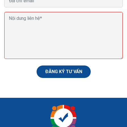
Ba lời khuyên về SEO giúp nội dung Pr cua bạn xếp
thứ hạng cao Google
Việc triên khai thuật toán Panda 4.2 của Google đã
được bắt đầu vào cuối tuần qua và đang tiếp tục thực
hiện cam kết của Google trao cho những nội...
ĐĂNG KÝ TƯ VẤN