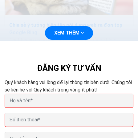
Chia sẻ ý tưởng biên tập nội dung web ra đơn top
Google Bing
XEM THÊM
Thật hoang mang khi tôi vừa nói ở trên rằng không
được trùng lặp nội dung. Không được lấy của đối thủ.
Nhưng khoan đã, bạn có thể chờ đợi...
ĐĂNG KÝ TƯ VẤN
Quý khách hàng vui lòng để lại thông tin bên dưới. Chúng tôi
sẽ liên hệ với Quý khách trong vòng ít phút!