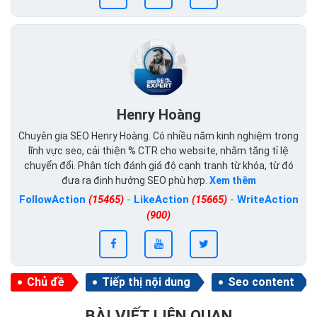
Henry Hoàng
Chuyên gia SEO Henry Hoàng. Có nhiều năm kinh nghiệm trong
lĩnh vực seo, cải thiện % CTR cho website, nhằm tăng tỉ lệ
chuyển đổi. Phân tích đánh giá độ cạnh tranh từ khóa, từ đó
đưa ra định hướng SEO phù hợp.
Xem thêm
FollowAction
(15465)
-
LikeAction
(15665)
-
WriteAction
(900)
Chủ đề
Tiếp thị nội dung
Seo content
BÀI VIẾT LIÊN QUAN