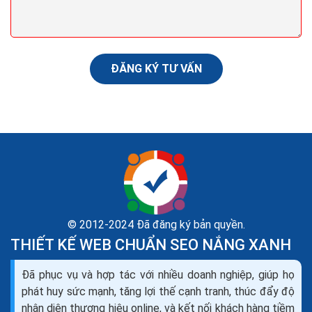
được bắt đầu vào cuối tuần qua và đang tiếp tục thực
hiện cam kết của Google trao cho những nội...
ĐĂNG KÝ TƯ VẤN
© 2012-2024 Đã đăng ký bản quyền.
THIẾT KẾ WEB CHUẨN SEO NẮNG XANH
Cách xây dựng nội dung web hấp dẫn chuẩn Google
Đã phục vụ và hợp tác với nhiều doanh nghiệp, giúp họ
Bing ra đơn
phát huy sức mạnh, tăng lợi thế cạnh tranh, thúc đẩy độ
SEO content hiểu đơn giản là phương pháp SEO dưạ
nhận diện thương hiệu online, và kết nối khách hàng tiềm