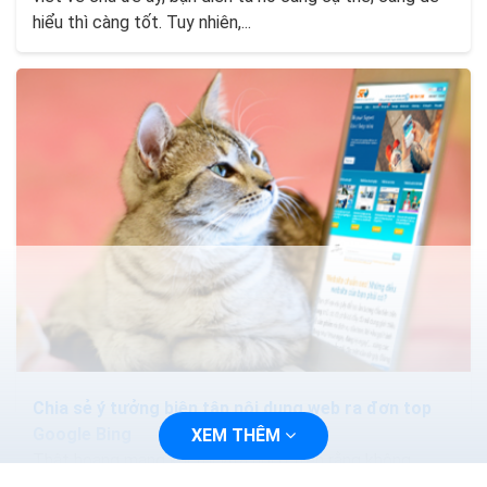
hiểu thì càng tốt. Tuy nhiên,...
Chia sẻ ý tưởng biên tập nội dung web ra đơn top
Google Bing
XEM THÊM
Thật hoang mang khi tôi vừa nói ở trên rằng không
được trùng lặp nội dung. Không được lấy của đối thủ.