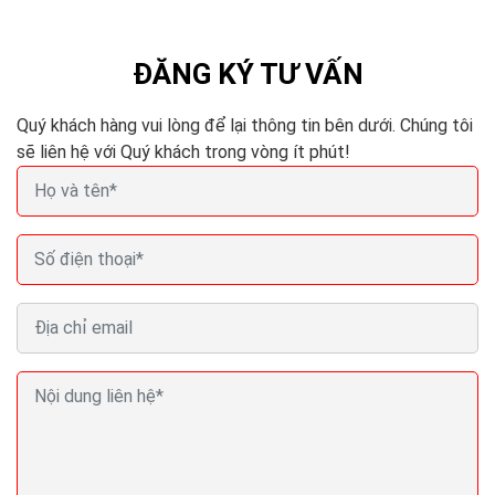
Nhưng khoan đã, bạn có thể chờ đợi...
ĐĂNG KÝ TƯ VẤN
Quý khách hàng vui lòng để lại thông tin bên dưới. Chúng tôi
sẽ liên hệ với Quý khách trong vòng ít phút!
Ba lời khuyên về SEO giúp nội dung Pr cua bạn xếp
thứ hạng cao Google
Việc triên khai thuật toán Panda 4.2 của Google đã