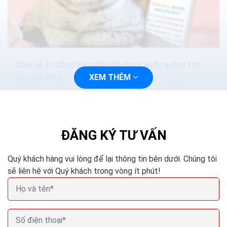
Chia sẻ ý tưởng biên tập nội dung web ra đơn top
Google Bing
XEM THÊM
Thật hoang mang khi tôi vừa nói ở trên rằng không
được trùng lặp nội dung. Không được lấy của đối thủ.
Nhưng khoan đã, bạn có thể chờ đợi...
ĐĂNG KÝ TƯ VẤN
Quý khách hàng vui lòng để lại thông tin bên dưới. Chúng tôi
sẽ liên hệ với Quý khách trong vòng ít phút!