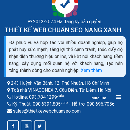
© 2012-2024 Đã đăng ký bản quyền.
THIẾT KẾ WEB CHUẨN SEO NẮNG XANH
Cách xây dựng nội dung web hấp dẫn chuẩn Google
Đã phục vụ và hợp tác với nhiều doanh nghiệp, giúp họ
Bing ra đơn
phát huy sức mạnh, tăng lợi thế cạnh tranh, thúc đẩy độ
SEO content hiểu đơn giản là phương pháp SEO dưạ
nhận diện thương hiệu online, và kết nối khách hàng tiềm
trên nội dung chất lượng là chính. Các yếu tố quan
năng, xây dựng mối quan hệ với khách hàng, tạo nền
trọng nhất giúp làm SEO thành công là: Nội dung,
tảng thành công cho doanh nghiệp.
Xem thêm
Onpage, Backlink, Traffic.
243 Huỳnh Văn Bánh, 12, Phú Nhuận,
Hồ Chí Minh
Toà nhà VINACONEX 7, Cầu Diễn, Từ Liêm,
Hà Nội
zalo
Hotline:
093.784.1299
Mục lục
zalo
zalo
Kỹ Thuật:
090.6391.805
- Hỗ trợ:
090.696.7056
sales@thietkewebchuanseo.com