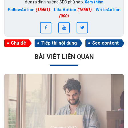
đưa ra định hướng SEO phù hợp.
Xem thêm
FollowAction
(15451)
-
LikeAction
(15651)
-
WriteAction
(900)
Chủ đề
Tiếp thị nội dung
Seo content
BÀI VIẾT LIÊN QUAN