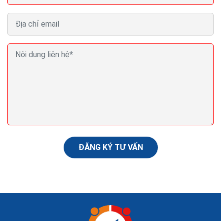
Ba lời khuyên về SEO giúp nội dung Pr cua bạn xếp
thứ hạng cao Google
Việc triên khai thuật toán Panda 4.2 của Google đã
được bắt đầu vào cuối tuần qua và đang tiếp tục thực
hiện cam kết của Google trao cho những nội...
ĐĂNG KÝ TƯ VẤN