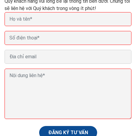
Quý khách hàng vui lòng để lại thông tin bên dưới. Chúng tôi
sẽ liên hệ với Quý khách trong vòng ít phút!
Cách SEO website lên top Google và ra đơn chốt
sale hiệu quả
Nếu so với trước đây, SEO website hiện đã không còn
đơn giản vì các công cụ tìm kiếm, cụ thể là Google đã
trở nên “khắt khe” hơn với sự ra đời...
ĐĂNG KÝ TƯ VẤN