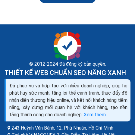
© 2012-2024 Đã đăng ký bản quyền.
THIẾT KẾ WEB CHUẨN SEO NẮNG XANH
Tìm hiểu về Googlebots và các công cụ thu thập dữ
Đã phục vụ và hợp tác với nhiều doanh nghiệp, giúp họ
liệu
phát huy sức mạnh, tăng lợi thế cạnh tranh, thúc đẩy độ
Spider sẽ tự động đi theo các liên kết mà nó nhìn thấy
nhận diện thương hiệu online, và kết nối khách hàng tiềm
và ghi nhớ nội dung của trang mà nó ghé thăm, sau đó
năng, xây dựng mối quan hệ với khách hàng, tạo nền
nó sẽ lập chỉ mục tất cả các số liệu mà...
tảng thành công cho doanh nghiệp.
Xem thêm
243 Huỳnh Văn Bánh, 12, Phú Nhuận,
Hồ Chí Minh