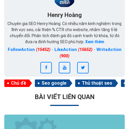
Henry Hoàng
Chuyên gia SEO Henry Hoàng. Có nhiều năm kinh nghiệm trong
lĩnh vực seo, cải thiện % CTR cho website, nhằm tăng tỉ lệ
chuyển đổi. Phân tích đánh giá độ cạnh tranh từ khóa, từ đó
đưa ra định hướng SEO phù hợp.
Xem thêm
FollowAction
(15452)
-
LikeAction
(15652)
-
WriteAction
(900)
Chủ đề
Seo google
Thủ thuật seo
BÀI VIẾT LIÊN QUAN