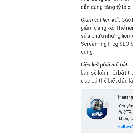
dẫn cũng tăng tỷ lệ cli
Giám sát liên kết
: Các
giảm đáng kể. Thế nên
sửa chữa những liên kế
Screaming Frog SEO Sp
dụng.
Liên kết phải nổi bật
:
T
bạn sẽ kém nổi bật tr
đọc có thể biết đâu là
Henr
Chuyên 
% CTR c
khóa, 
Follow