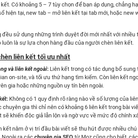
n kết. Có khoảng 5 – 7 tùy chọn để bạn áp dụng, chẳng
sổ hiện tại, new tab – mở liên kết tại tab mới, hoặc new
g đều sử dụng những trình duyệt đời mới nhất với nhiều 
 luôn là sự lựa chọn hàng đầu của người chèn liên kết.
èn liên kết tối ưu nhất
ng và liên kết ngoài
:
Liên kết trong có tác dụng bổ sung 
ian on-site, và tối ưu thứ hạng tìm kiếm. Còn liên kết ng
uyên gia hoặc những nguồn uy tín bên ngoài.
kết
:
Không có 1 quy định rõ ràng nào về số lượng của liên 
 chuyên gia thì chỉ nên có khoảng 6 liên kết trong bài vi
iết sẽ khiến độc giả lẫn lộn và ngờ vực về mức độ chính xá
n kết nằm ở vị trí đầu bài viết sẽ thu hút được nhiều ch
. Ngoài ra các
chuyên gia SEO
từ Moz cũng cho biết, các