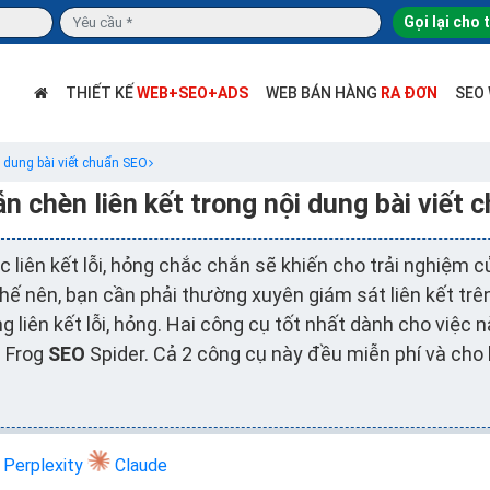
Gọi lại cho 
THIẾT KẾ
WEB+SEO+ADS
WEB BÁN HÀNG
RA ĐƠN
SEO
i dung bài viết chuẩn SEO
 chèn liên kết trong nội dung bài viết
ác liên kết lỗi, hỏng chắc chắn sẽ khiến cho trải nghiệm 
hế nên, bạn cần phải thường xuyên giám sát liên kết trê
liên kết lỗi, hỏng. Hai công cụ tốt nhất dành cho việc nà
g Frog
SEO
Spider. Cả 2 công cụ này đều miễn phí và cho
Perplexity
Claude