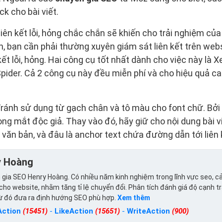
ck cho bài viết.
 liên kết lỗi, hỏng chắc chắn sẽ khiến cho trải nghiệm của
, bạn cần phải thường xuyên giám sát liên kết trên webs
t lỗi, hỏng. Hai công cụ tốt nhất dành cho việc này là X
ider. Cả 2 công cụ này đều miễn phí và cho hiệu quả ca
ránh sử dụng từ gạch chân và tô màu cho font chữ. Bởi 
ong mắt độc giả. Thay vào đó, hãy giữ cho nội dung bài v
 văn bản, và đâu là anchor text chứa đường dẫn tới liên 
y Hoàng
gia SEO Henry Hoàng. Có nhiều năm kinh nghiệm trong lĩnh vực seo, cả
ho website, nhằm tăng tỉ lệ chuyển đổi. Phân tích đánh giá độ cạnh t
từ đó đưa ra định hướng SEO phù hợp.
Xem thêm
Action
(15451)
-
LikeAction
(15651)
-
WriteAction
(900)