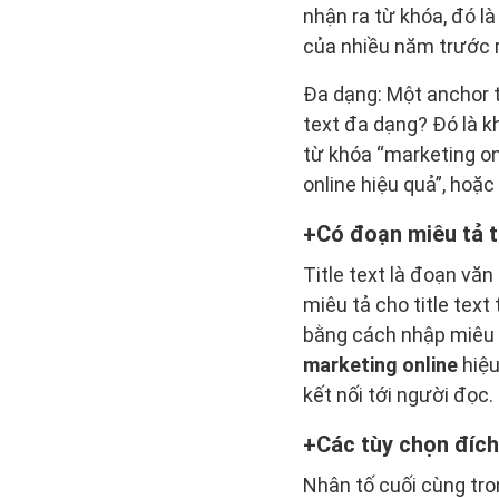
nhận ra từ khóa, đó l
của nhiều năm trước r
Đa dạng: Một anchor t
text đa dạng? Đó là kh
từ khóa “marketing on
online hiệu quả”, hoặc
Có đoạn miêu tả ti
Title text là đoạn vă
miêu tả cho title text
bằng cách nhập miêu t
marketing online
hiệu
kết nối tới người đọc.
Các tùy chọn đích
Nhân tố cuối cùng tro