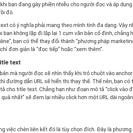
à khi bạn đang gây phiền nhiễu cho người đọc và áp dụ
ồi đó.
ext có ý nghĩa phải mang theo mình tính đa dạng. Vậy n
i bạn không lặp đi lặp lại 1 cụm văn bản cố định, chẳng 
line”, bạn có thể thay đổi thành “phương pháp marketing
 chỉ đơn giản là “đọc tiếp” hoặc “xem thêm”.
tle text
n bản mà người đọc sẽ nhìn thấy khi trỏ chuột vào ancho
 thì đường dẫn URL sẽ hiển thị thay thế. Thế nên, bạn có th
ả cho title text. Chẳng hạn như đoạn mô tả “click vào 
 quả nhất” sẽ đem lại nhiều click hơn một URL dài ngoằ
ng việc chèn liên kết đó là tùy chọn đích. Đây là phươn