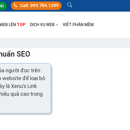
Call: 093.784.1299
tôi
 WEB LÊN
TOP
DỊCH VỤ WEB
VIẾT PHẦN MỀM
 chuẩn SEO
của người đọc trên
n website để loại bỏ
y là Xenu’s Link
 hiệu quả cao trong