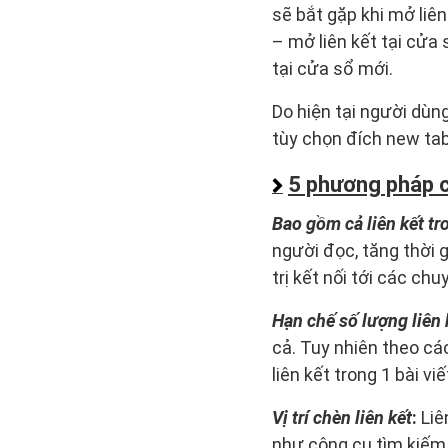
sẽ bắt gặp khi mở liê
– mở liên kết tại cửa 
tại cửa sổ mới.
Do hiện tại người dùn
tùy chọn đích new tab
5 phương pháp ch
Bao gồm cả liên kết tro
người đọc, tăng thời g
trị kết nối tới các ch
Hạn chế số lượng liên 
cả. Tuy nhiên theo các
liên kết trong 1 bài v
Vị trí chèn liên kết
:
Liê
như công cụ tìm kiếm