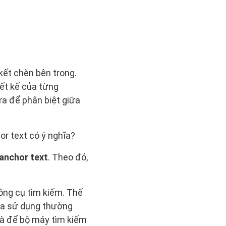
kết chèn bên trong.
ết kế của từng
ữa để phân biệt giữa
or text có ý nghĩa?
anchor text
. Theo đó,
ông cụ tìm kiếm. Thế
 ta sử dụng thường
 là để bộ máy tìm kiếm