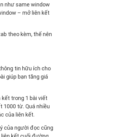
 hạn như same window
 window – mở liên kết
tab theo kèm, thế nên
thông tin hữu ích cho
oài giúp bạn tăng giá
kết trong 1 bài viết
ết 1000 từ. Quá nhiều
c của liên kết.
ú ý của người đọc cũng
 liên kết cuối đường