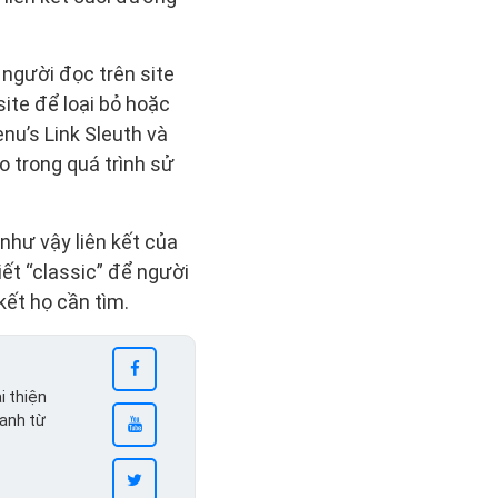
 người đọc trên site
ite để loại bỏ hoặc
enu’s Link Sleuth và
o trong quá trình sử
như vậy liên kết của
iết “classic” để người
kết họ cần tìm.
i thiện
ranh từ